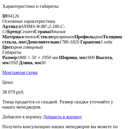
Характеристики и габариты:
ID
94126
Основные характеристики
Артикул
ANIMA-W-BF-2-180-C-
Cr
Бренд
Cezares
Страна
Италия
Материал
стекло
Стекло
прозрачное
Профиль
хром
Толщина
стекла, мм
6
Дополнительно
1780-1820
Гарантия
3 года
Цвет
хром глянцевый
Габариты
Размер
1800 × 50 × 1950 мм
Ширина, мм
1800
Высота,
мм
1950
Длина, мм
50
Монтажная схема
Цена:
38 079 руб.
Товар продается со скидкой. Размер скидки уточняйте у
наших менеджеров.
Добавлен в корзину
Добавить в корзину
Получить консультацию наших менеджеров вы можете по