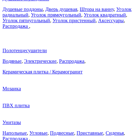
Душевые поддоны
,
Дверь душевая
,
Штора на ванну
,
Уголок
радиальный
,
Уголок прямоугольный
,
Уголок квадратный
,
Уголок пятиугольный
,
Уголок пристенный
,
Аксессуары
,
Распродажа
,
Полотенцесушители
Водяные
,
Электрические
,
Распродажа
,
Керамическая плитка / Керамогранит
Мозаика
ПВХ плитка
Унитазы
Напольные
,
Угловые
,
Подвесные
,
Приставные
,
Сиденья
,
Распродажа
,