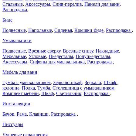
Стальные
,
Аксессуары
,
Слив-перелив
,
Панели для ванн
,
Распродажа
,
Биде
Подвесные
,
Напольные
,
Сиденья
,
Крышки-биде
,
Распродажа
,
Умывальники
Подвесные
,
Врезные сверху
,
Врезные снизу
,
Накладные
,
Мебельные
,
Угловые
,
Пьедесталы
,
Полупьедесталы
,
Аксессуары
,
Сифоны для умывальника
,
Распродажа
,
Мебель для ванн
Тумба с умывальником
,
Зеркало-шкаф
,
Зеркало
,
Шкаф-
колонна
,
Полка
,
Тумба
,
Столешница с умывальником
,
Комплект мебели
,
Шкаф
,
Светильник
,
Распродажа
,
Инсталляции
Бачок
,
Рама
,
Клавиши
,
Распродажа
,
Писсуары
Душевые ограждения