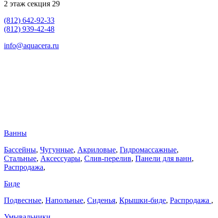
2 этаж секция 29
(812) 642-92-33
(812) 939-42-48
info@aquacera.ru
Ванны
Бассейны
,
Чугунные
,
Акриловые
,
Гидромассажные
,
Стальные
,
Аксессуары
,
Слив-перелив
,
Панели для ванн
,
Распродажа
,
Биде
Подвесные
,
Напольные
,
Сиденья
,
Крышки-биде
,
Распродажа
,
Умывальники