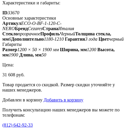
Характеристики и габариты:
ID
33670
Основные характеристики
Артикул
ECO-O-BF-1-120-C-
NERO
Бренд
Cezares
Страна
Италия
Стекло
прозрачное
Профиль
Черный
Толщина стекла,
мм
6
Дополнительно
1180-1210
Гарантия
3 года
Цвет
черный
Габариты
Размер
1200 × 50 × 1900 мм
Ширина, мм
1200
Высота,
мм
1900
Длина, мм
50
Цена:
31 608 руб.
Товар продается со скидкой. Размер скидки уточняйте у
наших менеджеров.
Добавлен в корзину
Добавить в корзину
Получить консультацию наших менеджеров вы можете по
телефонам:
(812) 642-92-33