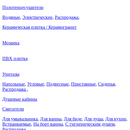
Полотенцесушители
Водяные
,
Электрические
,
Распродажа
,
Керамическая плитка / Керамогранит
Мозаика
ПВХ плитка
Унитазы
Напольные
,
Угловые
,
Подвесные
,
Приставные
,
Сиденья
,
Распродажа
,
Душевые кабины
Смесители
Для умывальника
,
Для ванны
,
Для биде
,
Для душа
,
Для кухни
,
Встраиваемые
,
На борт ванны
,
C гигиеническим душем
,
Распродажа
,