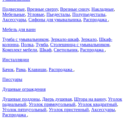
Подвесные
,
Врезные сверху
,
Врезные снизу
,
Накладные
,
Мебельные
,
Угловые
,
Пьедесталы
,
Полупьедесталы
,
Аксессуары
,
Сифоны для умывальника
,
Распродажа
,
Мебель для ванн
Тумба с умывальником
,
Зеркало-шкаф
,
Зеркало
,
Шкаф-
колонна
,
Полка
,
Тумба
,
Столешница с умывальником
,
Комплект мебели
,
Шкаф
,
Светильник
,
Распродажа
,
Инсталляции
Бачок
,
Рама
,
Клавиши
,
Распродажа
,
Писсуары
Душевые ограждения
Душевые поддоны
,
Дверь душевая
,
Штора на ванну
,
Уголок
радиальный
,
Уголок прямоугольный
,
Уголок квадратный
,
Уголок пятиугольный
,
Уголок пристенный
,
Аксессуары
,
Распродажа
,