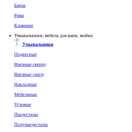
Бачок
Рама
Клавиши
Умывальники, мебель для ванн, мойки
Умывальники
Подвесные
Врезные сверху
Врезные снизу
Накладные
Мебельные
Угловые
Пьедесталы
Полупьедесталы