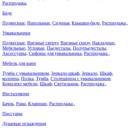
Распродажа
,
Биде
Подвесные
,
Напольные
,
Сиденья
,
Крышки-биде
,
Распродажа
,
Умывальники
Подвесные
,
Врезные сверху
,
Врезные снизу
,
Накладные
,
Мебельные
,
Угловые
,
Пьедесталы
,
Полупьедесталы
,
Аксессуары
,
Сифоны для умывальника
,
Распродажа
,
Мебель для ванн
Тумба с умывальником
,
Зеркало-шкаф
,
Зеркало
,
Шкаф-
колонна
,
Полка
,
Тумба
,
Столешница с умывальником
,
Комплект мебели
,
Шкаф
,
Светильник
,
Распродажа
,
Инсталляции
Бачок
,
Рама
,
Клавиши
,
Распродажа
,
Писсуары
Душевые ограждения