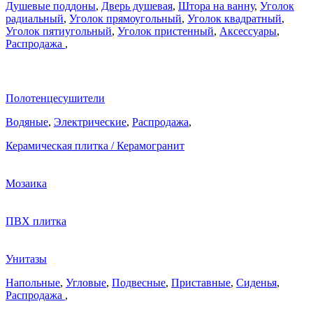
Душевые поддоны
,
Дверь душевая
,
Штора на ванну
,
Уголок
радиальный
,
Уголок прямоугольный
,
Уголок квадратный
,
Уголок пятиугольный
,
Уголок пристенный
,
Аксессуары
,
Распродажа
,
Полотенцесушители
Водяные
,
Электрические
,
Распродажа
,
Керамическая плитка / Керамогранит
Мозаика
ПВХ плитка
Унитазы
Напольные
,
Угловые
,
Подвесные
,
Приставные
,
Сиденья
,
Распродажа
,