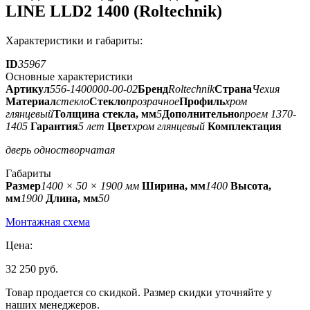
LINE LLD2 1400 (Roltechnik)
Характеристики и габариты:
ID
35967
Основные характеристики
Артикул
556-1400000-00-02
Бренд
Roltechnik
Страна
Чехия
Материал
стекло
Стекло
прозрачное
Профиль
хром
глянцевый
Толщина стекла, мм
5
Дополнительно
проем 1370-
1405
Гарантия
5 лет
Цвет
хром глянцевый
Комплектация
дверь одностворчатая
Габариты
Размер
1400 × 50 × 1900 мм
Ширина, мм
1400
Высота,
мм
1900
Длина, мм
50
Монтажная схема
Цена:
32 250 руб.
Товар продается со скидкой. Размер скидки уточняйте у
наших менеджеров.