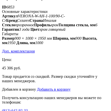
ID
6853
Основные характеристики
Артикул
VERONA-W-AH-1-100/90-C-
Cr
Бренд
Cezares
Страна
Италия
Стекло
прозрачное
Профиль
хром
Толщина стекла, мм
6
Гарантия
3 года
Цвет
хром глянцевый
Габариты
Размер
900 × 1000 × 1950 мм
Ширина, мм
900
Высота,
мм
1950
Длина, мм
1000
Доп. комплектация
Цена:
45 306 руб.
Товар продается со скидкой. Размер скидки уточняйте у
наших менеджеров.
Добавлен в корзину
Добавить в корзину
Получить консультацию наших менеджеров вы можете по
телефонам:
(812) 642-92-33