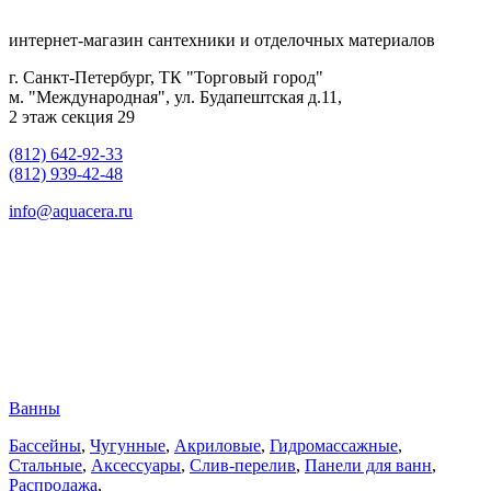
интернет-магазин сантехники и отделочных материалов
г. Санкт-Петербург, ТК "Торговый город"
м. "Международная", ул. Будапештская д.11,
2 этаж секция 29
(812) 642-92-33
(812) 939-42-48
info@aquacera.ru
Ванны
Бассейны
,
Чугунные
,
Акриловые
,
Гидромассажные
,
Стальные
,
Аксессуары
,
Слив-перелив
,
Панели для ванн
,
Распродажа
,