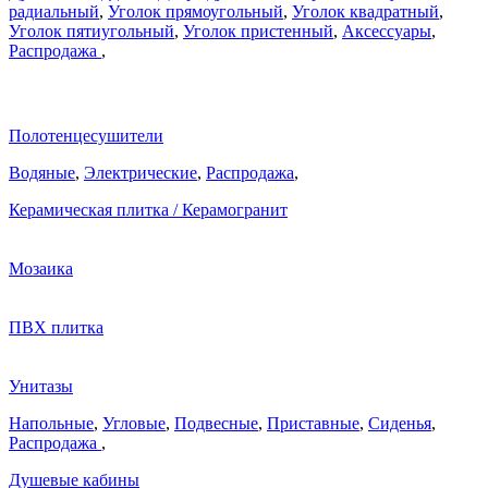
радиальный
,
Уголок прямоугольный
,
Уголок квадратный
,
Уголок пятиугольный
,
Уголок пристенный
,
Аксессуары
,
Распродажа
,
Полотенцесушители
Водяные
,
Электрические
,
Распродажа
,
Керамическая плитка / Керамогранит
Мозаика
ПВХ плитка
Унитазы
Напольные
,
Угловые
,
Подвесные
,
Приставные
,
Сиденья
,
Распродажа
,
Душевые кабины