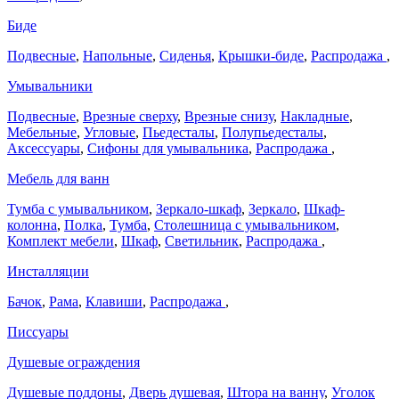
Биде
Подвесные
,
Напольные
,
Сиденья
,
Крышки-биде
,
Распродажа
,
Умывальники
Подвесные
,
Врезные сверху
,
Врезные снизу
,
Накладные
,
Мебельные
,
Угловые
,
Пьедесталы
,
Полупьедесталы
,
Аксессуары
,
Сифоны для умывальника
,
Распродажа
,
Мебель для ванн
Тумба с умывальником
,
Зеркало-шкаф
,
Зеркало
,
Шкаф-
колонна
,
Полка
,
Тумба
,
Столешница с умывальником
,
Комплект мебели
,
Шкаф
,
Светильник
,
Распродажа
,
Инсталляции
Бачок
,
Рама
,
Клавиши
,
Распродажа
,
Писсуары
Душевые ограждения
Душевые поддоны
,
Дверь душевая
,
Штора на ванну
,
Уголок