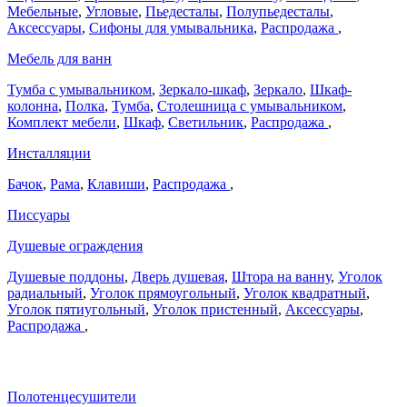
Мебельные
,
Угловые
,
Пьедесталы
,
Полупьедесталы
,
Аксессуары
,
Сифоны для умывальника
,
Распродажа
,
Мебель для ванн
Тумба с умывальником
,
Зеркало-шкаф
,
Зеркало
,
Шкаф-
колонна
,
Полка
,
Тумба
,
Столешница с умывальником
,
Комплект мебели
,
Шкаф
,
Светильник
,
Распродажа
,
Инсталляции
Бачок
,
Рама
,
Клавиши
,
Распродажа
,
Писсуары
Душевые ограждения
Душевые поддоны
,
Дверь душевая
,
Штора на ванну
,
Уголок
радиальный
,
Уголок прямоугольный
,
Уголок квадратный
,
Уголок пятиугольный
,
Уголок пристенный
,
Аксессуары
,
Распродажа
,
Полотенцесушители