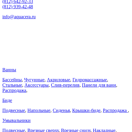
(812) 642-92-33
(812) 939-42-48
info@aquacera.ru
Ванны
Бассейны
,
Чугунные
,
Акриловые
,
Гидромассажные
,
Стальные
,
Аксессуары
,
Слив-перелив
,
Панели для ванн
,
Распродажа
,
Биде
Подвесные
,
Напольные
,
Сиденья
,
Крышки-биде
,
Распродажа
,
Умывальники
Подвесные
,
Врезные сверху
,
Врезные снизу
,
Накладные
,