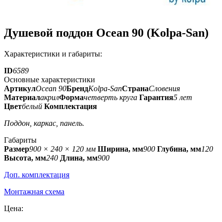
Душевой поддон Ocean 90 (Kolpa-San)
Характеристики и габариты:
ID
6589
Основные характеристики
Артикул
Ocean 90
Бренд
Kolpa-San
Страна
Словения
Материал
акрил
Форма
четверть круга
Гарантия
5 лет
Цвет
белый
Комплектация
Поддон, каркас, панель.
Габариты
Размер
900 × 240 × 120 мм
Ширина, мм
900
Глубина, мм
120
Высота, мм
240
Длина, мм
900
Доп. комплектация
Монтажная схема
Цена: