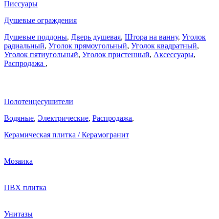
Писсуары
Душевые ограждения
Душевые поддоны
,
Дверь душевая
,
Штора на ванну
,
Уголок
радиальный
,
Уголок прямоугольный
,
Уголок квадратный
,
Уголок пятиугольный
,
Уголок пристенный
,
Аксессуары
,
Распродажа
,
Полотенцесушители
Водяные
,
Электрические
,
Распродажа
,
Керамическая плитка / Керамогранит
Мозаика
ПВХ плитка
Унитазы