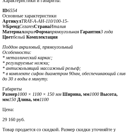
Характеристики и габариты:
ID
6554
Основные характеристики
Артикул
TRAY-A-AH-110/100-15-
W
Бренд
Cezares
Страна
Италия
Материал
акрил
Форма
прямоугольная
Гарантия
3 года
Цвет
белый
Комплектация
Поддон акриловый, прямоугольный
Особенности:
* металлический каркас;
* регулируемые ножки;
* антискользящий массажный рельеф;
* в комплекте сифон диаметром 90мм, обеспечивающий слив
до 30 л воды в минуту.
Габариты
Размер
1000 × 1100 × 150 мм
Ширина, мм
1000
Высота,
мм
150
Длина, мм
1100
Цена:
29 160 руб.
Товар продается со скидкой. Размер скидки уточняйте у