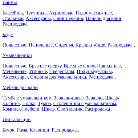
Ванны
Бассейны
,
Чугунные
,
Акриловые
,
Гидромассажные
,
Стальные
,
Аксессуары
,
Слив-перелив
,
Панели для ванн
,
Распродажа
,
Биде
Подвесные
,
Напольные
,
Сиденья
,
Крышки-биде
,
Распродажа
,
Умывальники
Подвесные
,
Врезные сверху
,
Врезные снизу
,
Накладные
,
Мебельные
,
Угловые
,
Пьедесталы
,
Полупьедесталы
,
Аксессуары
,
Сифоны для умывальника
,
Распродажа
,
Мебель для ванн
Тумба с умывальником
,
Зеркало-шкаф
,
Зеркало
,
Шкаф-
колонна
,
Полка
,
Тумба
,
Столешница с умывальником
,
Комплект мебели
,
Шкаф
,
Светильник
,
Распродажа
,
Инсталляции
Бачок
,
Рама
,
Клавиши
,
Распродажа
,