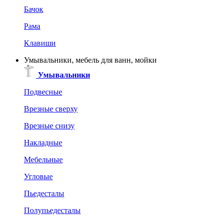
Бачок
Рама
Клавиши
Умывальники, мебель для ванн, мойки
Умывальники
Подвесные
Врезные сверху
Врезные снизу
Накладные
Мебельные
Угловые
Пьедесталы
Полупьедесталы