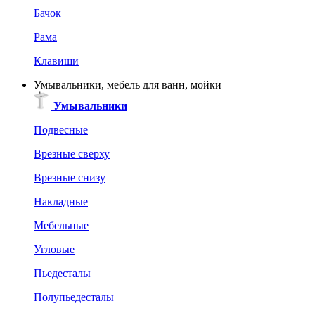
Бачок
Рама
Клавиши
Умывальники, мебель для ванн, мойки
Умывальники
Подвесные
Врезные сверху
Врезные снизу
Накладные
Мебельные
Угловые
Пьедесталы
Полупьедесталы