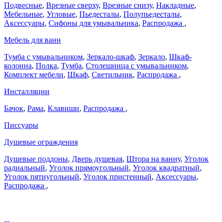
Подвесные
,
Врезные сверху
,
Врезные снизу
,
Накладные
,
Мебельные
,
Угловые
,
Пьедесталы
,
Полупьедесталы
,
Аксессуары
,
Сифоны для умывальника
,
Распродажа
,
Мебель для ванн
Тумба с умывальником
,
Зеркало-шкаф
,
Зеркало
,
Шкаф-
колонна
,
Полка
,
Тумба
,
Столешница с умывальником
,
Комплект мебели
,
Шкаф
,
Светильник
,
Распродажа
,
Инсталляции
Бачок
,
Рама
,
Клавиши
,
Распродажа
,
Писсуары
Душевые ограждения
Душевые поддоны
,
Дверь душевая
,
Штора на ванну
,
Уголок
радиальный
,
Уголок прямоугольный
,
Уголок квадратный
,
Уголок пятиугольный
,
Уголок пристенный
,
Аксессуары
,
Распродажа
,