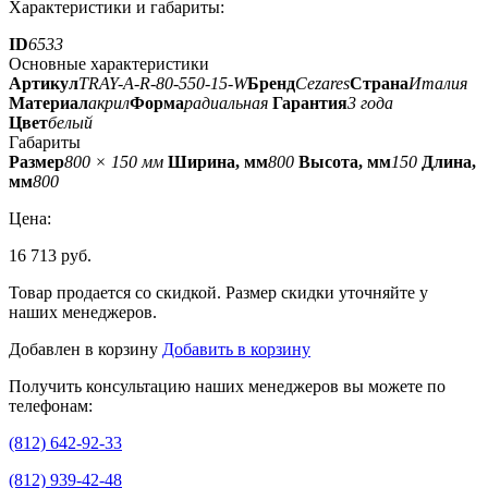
Характеристики и габариты:
ID
6533
Основные характеристики
Артикул
TRAY-A-R-80-550-15-W
Бренд
Cezares
Страна
Италия
Материал
акрил
Форма
радиальная
Гарантия
3 года
Цвет
белый
Габариты
Размер
800 × 150 мм
Ширина, мм
800
Высота, мм
150
Длина,
мм
800
Цена:
16 713 руб.
Товар продается со скидкой. Размер скидки уточняйте у
наших менеджеров.
Добавлен в корзину
Добавить в корзину
Получить консультацию наших менеджеров вы можете по
телефонам:
(812) 642-92-33
(812) 939-42-48