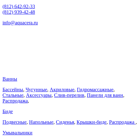
(812) 642-92-33
(812) 939-42-48
info@aquacera.ru
Ванны
Бассейны
,
Чугунные
,
Акриловые
,
Гидромассажные
,
Стальные
,
Аксессуары
,
Слив-перелив
,
Панели для ванн
,
Распродажа
,
Биде
Подвесные
,
Напольные
,
Сиденья
,
Крышки-биде
,
Распродажа
,
Умывальники