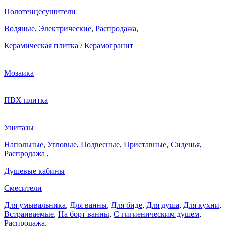
Полотенцесушители
Водяные
,
Электрические
,
Распродажа
,
Керамическая плитка / Керамогранит
Мозаика
ПВХ плитка
Унитазы
Напольные
,
Угловые
,
Подвесные
,
Приставные
,
Сиденья
,
Распродажа
,
Душевые кабины
Смесители
Для умывальника
,
Для ванны
,
Для биде
,
Для душа
,
Для кухни
,
Встраиваемые
,
На борт ванны
,
C гигиеническим душем
,
Распродажа
,