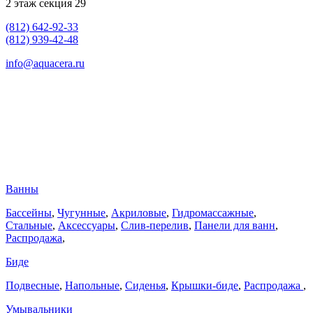
2 этаж секция 29
(812) 642-92-33
(812) 939-42-48
info@aquacera.ru
Ванны
Бассейны
,
Чугунные
,
Акриловые
,
Гидромассажные
,
Стальные
,
Аксессуары
,
Слив-перелив
,
Панели для ванн
,
Распродажа
,
Биде
Подвесные
,
Напольные
,
Сиденья
,
Крышки-биде
,
Распродажа
,
Умывальники