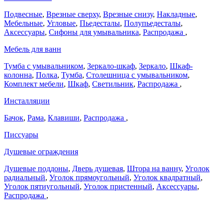
Подвесные
,
Врезные сверху
,
Врезные снизу
,
Накладные
,
Мебельные
,
Угловые
,
Пьедесталы
,
Полупьедесталы
,
Аксессуары
,
Сифоны для умывальника
,
Распродажа
,
Мебель для ванн
Тумба с умывальником
,
Зеркало-шкаф
,
Зеркало
,
Шкаф-
колонна
,
Полка
,
Тумба
,
Столешница с умывальником
,
Комплект мебели
,
Шкаф
,
Светильник
,
Распродажа
,
Инсталляции
Бачок
,
Рама
,
Клавиши
,
Распродажа
,
Писсуары
Душевые ограждения
Душевые поддоны
,
Дверь душевая
,
Штора на ванну
,
Уголок
радиальный
,
Уголок прямоугольный
,
Уголок квадратный
,
Уголок пятиугольный
,
Уголок пристенный
,
Аксессуары
,
Распродажа
,