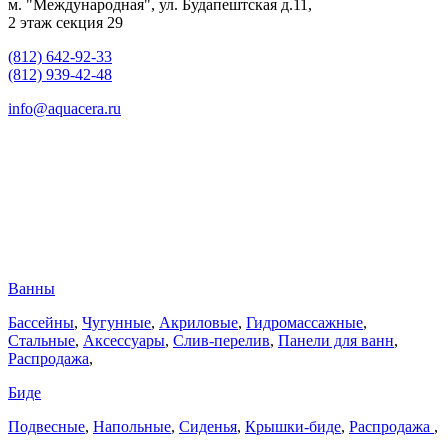
м. "Международная", ул. Будапештская д.11,
2 этаж секция 29
(812) 642-92-33
(812) 939-42-48
info@aquacera.ru
Ванны
Бассейны
,
Чугунные
,
Акриловые
,
Гидромассажные
,
Стальные
,
Аксессуары
,
Слив-перелив
,
Панели для ванн
,
Распродажа
,
Биде
Подвесные
,
Напольные
,
Сиденья
,
Крышки-биде
,
Распродажа
,