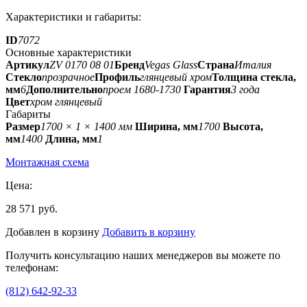
Характеристики и габариты:
ID
7072
Основные характеристики
Артикул
ZV 0170 08 01
Бренд
Vegas Glass
Страна
Италия
Стекло
прозрачное
Профиль
глянцевый хром
Толщина стекла,
мм
6
Дополнительно
проем 1680-1730
Гарантия
3 года
Цвет
хром глянцевый
Габариты
Размер
1700 × 1 × 1400 мм
Ширина, мм
1700
Высота,
мм
1400
Длина, мм
1
Монтажная схема
Цена:
28 571 руб.
Добавлен в корзину
Добавить в корзину
Получить консультацию наших менеджеров вы можете по
телефонам:
(812) 642-92-33