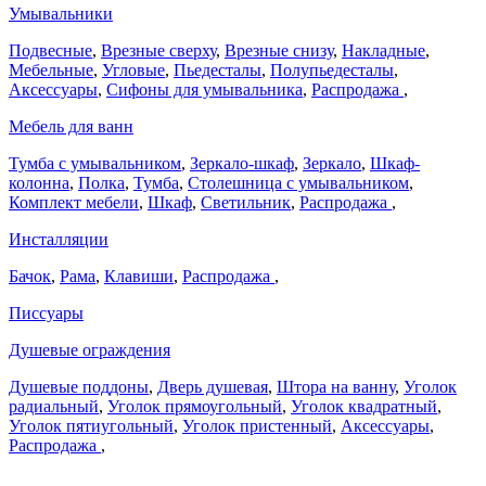
Умывальники
Подвесные
,
Врезные сверху
,
Врезные снизу
,
Накладные
,
Мебельные
,
Угловые
,
Пьедесталы
,
Полупьедесталы
,
Аксессуары
,
Сифоны для умывальника
,
Распродажа
,
Мебель для ванн
Тумба с умывальником
,
Зеркало-шкаф
,
Зеркало
,
Шкаф-
колонна
,
Полка
,
Тумба
,
Столешница с умывальником
,
Комплект мебели
,
Шкаф
,
Светильник
,
Распродажа
,
Инсталляции
Бачок
,
Рама
,
Клавиши
,
Распродажа
,
Писсуары
Душевые ограждения
Душевые поддоны
,
Дверь душевая
,
Штора на ванну
,
Уголок
радиальный
,
Уголок прямоугольный
,
Уголок квадратный
,
Уголок пятиугольный
,
Уголок пристенный
,
Аксессуары
,
Распродажа
,