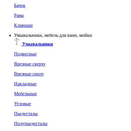
Бачок
Рама
Клавиши
Умывальники, мебель для ванн, мойки
Умывальники
Подвесные
Врезные сверху
Врезные снизу
Накладные
Мебельные
Угловые
Пьедесталы
Полупьедесталы