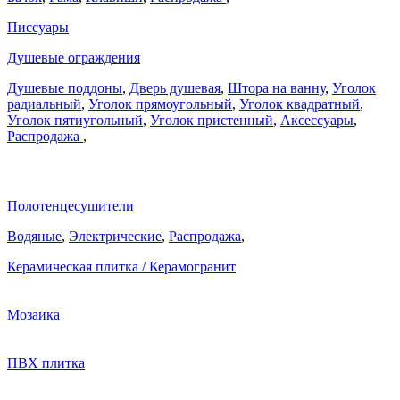
Писсуары
Душевые ограждения
Душевые поддоны
,
Дверь душевая
,
Штора на ванну
,
Уголок
радиальный
,
Уголок прямоугольный
,
Уголок квадратный
,
Уголок пятиугольный
,
Уголок пристенный
,
Аксессуары
,
Распродажа
,
Полотенцесушители
Водяные
,
Электрические
,
Распродажа
,
Керамическая плитка / Керамогранит
Мозаика
ПВХ плитка