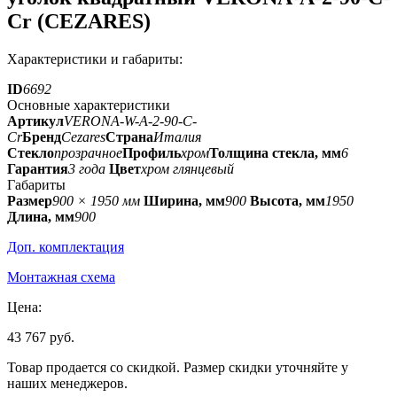
Cr (CEZARES)
Характеристики и габариты:
ID
6692
Основные характеристики
Артикул
VERONA-W-A-2-90-C-
Cr
Бренд
Cezares
Страна
Италия
Стекло
прозрачное
Профиль
хром
Толщина стекла, мм
6
Гарантия
3 года
Цвет
хром глянцевый
Габариты
Размер
900 × 1950 мм
Ширина, мм
900
Высота, мм
1950
Длина, мм
900
Доп. комплектация
Монтажная схема
Цена:
43 767 руб.
Товар продается со скидкой. Размер скидки уточняйте у
наших менеджеров.