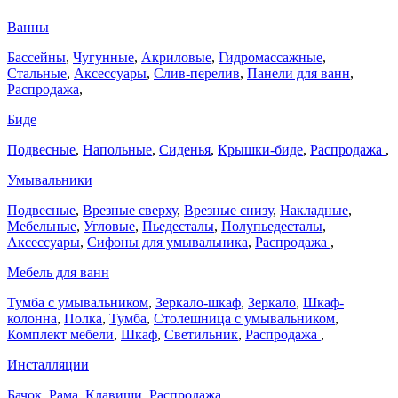
Ванны
Бассейны
,
Чугунные
,
Акриловые
,
Гидромассажные
,
Стальные
,
Аксессуары
,
Слив-перелив
,
Панели для ванн
,
Распродажа
,
Биде
Подвесные
,
Напольные
,
Сиденья
,
Крышки-биде
,
Распродажа
,
Умывальники
Подвесные
,
Врезные сверху
,
Врезные снизу
,
Накладные
,
Мебельные
,
Угловые
,
Пьедесталы
,
Полупьедесталы
,
Аксессуары
,
Сифоны для умывальника
,
Распродажа
,
Мебель для ванн
Тумба с умывальником
,
Зеркало-шкаф
,
Зеркало
,
Шкаф-
колонна
,
Полка
,
Тумба
,
Столешница с умывальником
,
Комплект мебели
,
Шкаф
,
Светильник
,
Распродажа
,
Инсталляции
Бачок
,
Рама
,
Клавиши
,
Распродажа
,