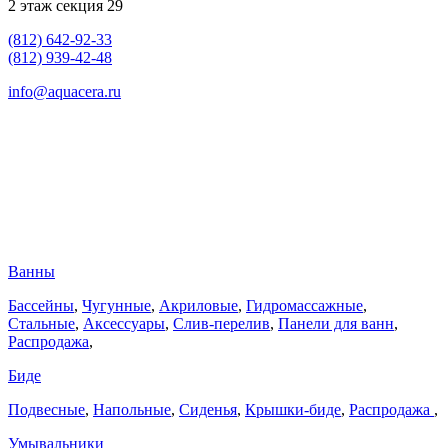
2 этаж секция 29
(812) 642-92-33
(812) 939-42-48
info@aquacera.ru
Ванны
Бассейны
,
Чугунные
,
Акриловые
,
Гидромассажные
,
Стальные
,
Аксессуары
,
Слив-перелив
,
Панели для ванн
,
Распродажа
,
Биде
Подвесные
,
Напольные
,
Сиденья
,
Крышки-биде
,
Распродажа
,
Умывальники