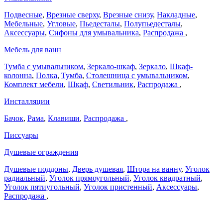
Подвесные
,
Врезные сверху
,
Врезные снизу
,
Накладные
,
Мебельные
,
Угловые
,
Пьедесталы
,
Полупьедесталы
,
Аксессуары
,
Сифоны для умывальника
,
Распродажа
,
Мебель для ванн
Тумба с умывальником
,
Зеркало-шкаф
,
Зеркало
,
Шкаф-
колонна
,
Полка
,
Тумба
,
Столешница с умывальником
,
Комплект мебели
,
Шкаф
,
Светильник
,
Распродажа
,
Инсталляции
Бачок
,
Рама
,
Клавиши
,
Распродажа
,
Писсуары
Душевые ограждения
Душевые поддоны
,
Дверь душевая
,
Штора на ванну
,
Уголок
радиальный
,
Уголок прямоугольный
,
Уголок квадратный
,
Уголок пятиугольный
,
Уголок пристенный
,
Аксессуары
,
Распродажа
,