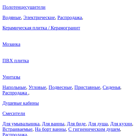
Полотенцесушители
Водяные
,
Электрические
,
Распродажа
,
Керамическая плитка / Керамогранит
Мозаика
ПВХ плитка
Унитазы
Напольные
,
Угловые
,
Подвесные
,
Приставные
,
Сиденья
,
Распродажа
,
Душевые кабины
Смесители
Для умывальника
,
Для ванны
,
Для биде
,
Для душа
,
Для кухни
,
Встраиваемые
,
На борт ванны
,
C гигиеническим душем
,
Распродажа
,