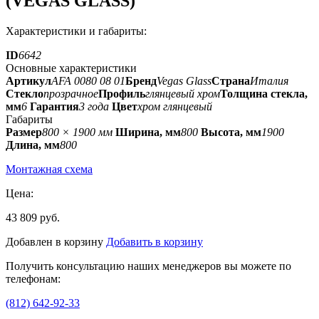
(VEGAS GLASS)
Характеристики и габариты:
ID
6642
Основные характеристики
Артикул
AFA 0080 08 01
Бренд
Vegas Glass
Страна
Италия
Стекло
прозрачное
Профиль
глянцевый хром
Толщина стекла,
мм
6
Гарантия
3 года
Цвет
хром глянцевый
Габариты
Размер
800 × 1900 мм
Ширина, мм
800
Высота, мм
1900
Длина, мм
800
Монтажная схема
Цена:
43 809 руб.
Добавлен в корзину
Добавить в корзину
Получить консультацию наших менеджеров вы можете по
телефонам:
(812) 642-92-33