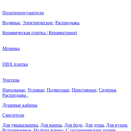
Полотенцесушители
Водяные
,
Электрические
,
Распродажа
,
Керамическая плитка / Керамогранит
Мозаика
ПВХ плитка
Унитазы
Напольные
,
Угловые
,
Подвесные
,
Приставные
,
Сиденья
,
Распродажа
,
Душевые кабины
Смесители
Для умывальника
,
Для ванны
,
Для биде
,
Для душа
,
Для кухни
,
Встраиваемые
,
На борт ванны
,
C гигиеническим душем
,