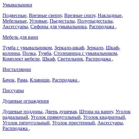
Умывальники
Подвесные
,
Врезные сверху
,
Врезные снизу
,
Накладные
,
Мебельные
,
Угловые
,
Пьедесталы
,
Полупьедесталы
,
Аксессуары
,
Сифоны для умывальника
,
Распродажа
,
Мебель для ванн
Тумба с умывальником
,
Зеркало-шкаф
,
Зеркало
,
Шкаф-
колонна
,
Полка
,
Тумба
,
Столешница с умывальником
,
Комплект мебели
,
Шкаф
,
Светильник
,
Распродажа
,
Инсталляции
Бачок
,
Рама
,
Клавиши
,
Распродажа
,
Писсуары
Душевые ограждения
Душевые поддоны
,
Дверь душевая
,
Штора на ванну
,
Уголок
радиальный
,
Уголок прямоугольный
,
Уголок квадратный
,
Уголок пятиугольный
,
Уголок пристенный
,
Аксессуары
,
Распродажа
,