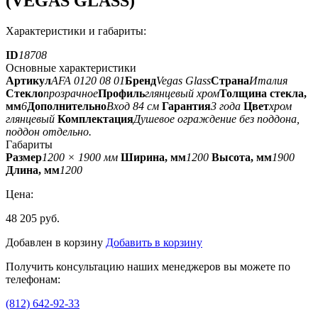
(VEGAS GLASS)
Характеристики и габариты:
ID
18708
Основные характеристики
Артикул
AFA 0120 08 01
Бренд
Vegas Glass
Страна
Италия
Стекло
прозрачное
Профиль
глянцевый хром
Толщина стекла,
мм
6
Дополнительно
Вход 84 см
Гарантия
3 года
Цвет
хром
глянцевый
Комплектация
Душевое ограждение без поддона,
поддон отдельно.
Габариты
Размер
1200 × 1900 мм
Ширина, мм
1200
Высота, мм
1900
Длина, мм
1200
Цена:
48 205 руб.
Добавлен в корзину
Добавить в корзину
Получить консультацию наших менеджеров вы можете по
телефонам:
(812) 642-92-33