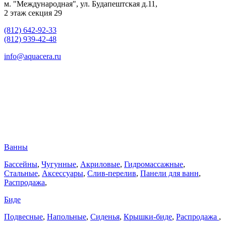
м. "Международная", ул. Будапештская д.11,
2 этаж секция 29
(812) 642-92-33
(812) 939-42-48
info@aquacera.ru
Ванны
Бассейны
,
Чугунные
,
Акриловые
,
Гидромассажные
,
Стальные
,
Аксессуары
,
Слив-перелив
,
Панели для ванн
,
Распродажа
,
Биде
Подвесные
,
Напольные
,
Сиденья
,
Крышки-биде
,
Распродажа
,