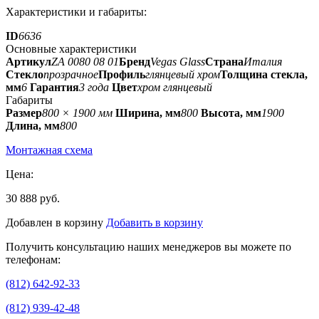
Характеристики и габариты:
ID
6636
Основные характеристики
Артикул
ZA 0080 08 01
Бренд
Vegas Glass
Страна
Италия
Стекло
прозрачное
Профиль
глянцевый хром
Толщина стекла,
мм
6
Гарантия
3 года
Цвет
хром глянцевый
Габариты
Размер
800 × 1900 мм
Ширина, мм
800
Высота, мм
1900
Длина, мм
800
Монтажная схема
Цена:
30 888 руб.
Добавлен в корзину
Добавить в корзину
Получить консультацию наших менеджеров вы можете по
телефонам:
(812) 642-92-33
(812) 939-42-48