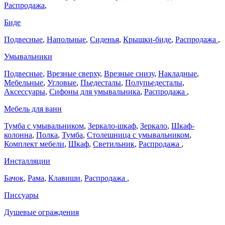
Распродажа
,
Биде
Подвесные
,
Напольные
,
Сиденья
,
Крышки-биде
,
Распродажа
,
Умывальники
Подвесные
,
Врезные сверху
,
Врезные снизу
,
Накладные
,
Мебельные
,
Угловые
,
Пьедесталы
,
Полупьедесталы
,
Аксессуары
,
Сифоны для умывальника
,
Распродажа
,
Мебель для ванн
Тумба с умывальником
,
Зеркало-шкаф
,
Зеркало
,
Шкаф-
колонна
,
Полка
,
Тумба
,
Столешница с умывальником
,
Комплект мебели
,
Шкаф
,
Светильник
,
Распродажа
,
Инсталляции
Бачок
,
Рама
,
Клавиши
,
Распродажа
,
Писсуары
Душевые ограждения