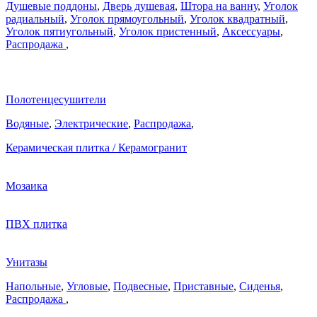
Душевые поддоны
,
Дверь душевая
,
Штора на ванну
,
Уголок
радиальный
,
Уголок прямоугольный
,
Уголок квадратный
,
Уголок пятиугольный
,
Уголок пристенный
,
Аксессуары
,
Распродажа
,
Полотенцесушители
Водяные
,
Электрические
,
Распродажа
,
Керамическая плитка / Керамогранит
Мозаика
ПВХ плитка
Унитазы
Напольные
,
Угловые
,
Подвесные
,
Приставные
,
Сиденья
,
Распродажа
,