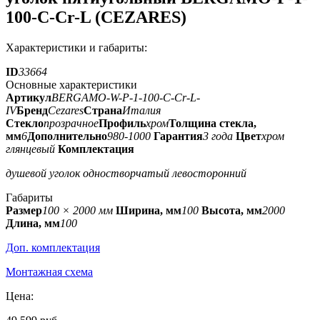
100-C-Cr-L (CEZARES)
Характеристики и габариты:
ID
33664
Основные характеристики
Артикул
BERGAMO-W-P-1-100-C-Cr-L-
IV
Бренд
Cezares
Страна
Италия
Стекло
прозрачное
Профиль
хром
Толщина стекла,
мм
6
Дополнительно
980-1000
Гарантия
3 года
Цвет
хром
глянцевый
Комплектация
душевой уголок одностворчатый левосторонний
Габариты
Размер
100 × 2000 мм
Ширина, мм
100
Высота, мм
2000
Длина, мм
100
Доп. комплектация
Монтажная схема
Цена: