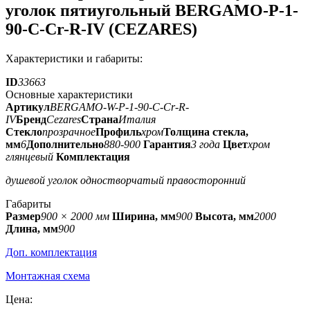
уголок пятиугольный BERGAMO-P-1-
90-C-Cr-R-IV (CEZARES)
Характеристики и габариты:
ID
33663
Основные характеристики
Артикул
BERGAMO-W-P-1-90-C-Cr-R-
IV
Бренд
Cezares
Страна
Италия
Стекло
прозрачное
Профиль
хром
Толщина стекла,
мм
6
Дополнительно
880-900
Гарантия
3 года
Цвет
хром
глянцевый
Комплектация
душевой уголок одностворчатый правосторонний
Габариты
Размер
900 × 2000 мм
Ширина, мм
900
Высота, мм
2000
Длина, мм
900
Доп. комплектация
Монтажная схема
Цена: