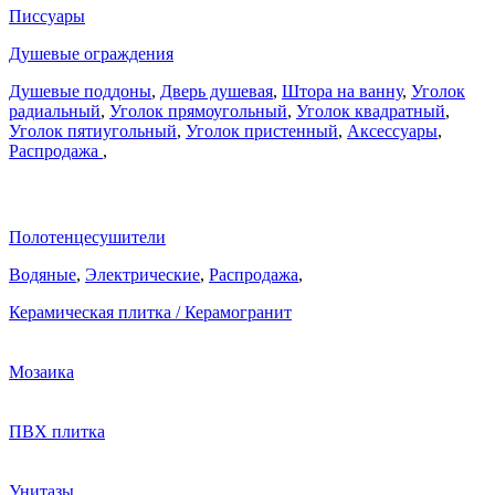
Писсуары
Душевые ограждения
Душевые поддоны
,
Дверь душевая
,
Штора на ванну
,
Уголок
радиальный
,
Уголок прямоугольный
,
Уголок квадратный
,
Уголок пятиугольный
,
Уголок пристенный
,
Аксессуары
,
Распродажа
,
Полотенцесушители
Водяные
,
Электрические
,
Распродажа
,
Керамическая плитка / Керамогранит
Мозаика
ПВХ плитка
Унитазы