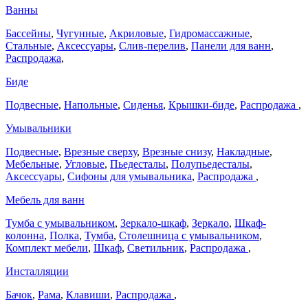
Ванны
Бассейны
,
Чугунные
,
Акриловые
,
Гидромассажные
,
Стальные
,
Аксессуары
,
Слив-перелив
,
Панели для ванн
,
Распродажа
,
Биде
Подвесные
,
Напольные
,
Сиденья
,
Крышки-биде
,
Распродажа
,
Умывальники
Подвесные
,
Врезные сверху
,
Врезные снизу
,
Накладные
,
Мебельные
,
Угловые
,
Пьедесталы
,
Полупьедесталы
,
Аксессуары
,
Сифоны для умывальника
,
Распродажа
,
Мебель для ванн
Тумба с умывальником
,
Зеркало-шкаф
,
Зеркало
,
Шкаф-
колонна
,
Полка
,
Тумба
,
Столешница с умывальником
,
Комплект мебели
,
Шкаф
,
Светильник
,
Распродажа
,
Инсталляции
Бачок
,
Рама
,
Клавиши
,
Распродажа
,