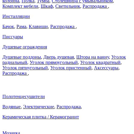
колонна
,
Полка
,
Тумба
,
Столешница с умывальником
,
Комплект мебели
,
Шкаф
,
Светильник
,
Распродажа
,
Инсталляции
Бачок
,
Рама
,
Клавиши
,
Распродажа
,
Писсуары
Душевые ограждения
Душевые поддоны
,
Дверь душевая
,
Штора на ванну
,
Уголок
радиальный
,
Уголок прямоугольный
,
Уголок квадратный
,
Уголок пятиугольный
,
Уголок пристенный
,
Аксессуары
,
Распродажа
,
Полотенцесушители
Водяные
,
Электрические
,
Распродажа
,
Керамическая плитка / Керамогранит
Мозаика