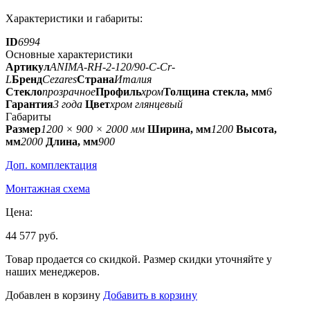
Характеристики и габариты:
ID
6994
Основные характеристики
Артикул
ANIMA-RH-2-120/90-C-Cr-
L
Бренд
Cezares
Страна
Италия
Стекло
прозрачное
Профиль
хром
Толщина стекла, мм
6
Гарантия
3 года
Цвет
хром глянцевый
Габариты
Размер
1200 × 900 × 2000 мм
Ширина, мм
1200
Высота,
мм
2000
Длина, мм
900
Доп. комплектация
Монтажная схема
Цена:
44 577 руб.
Товар продается со скидкой. Размер скидки уточняйте у
наших менеджеров.
Добавлен в корзину
Добавить в корзину