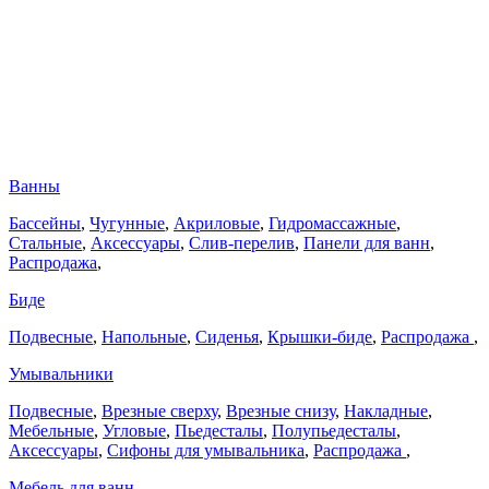
Ванны
Бассейны
,
Чугунные
,
Акриловые
,
Гидромассажные
,
Стальные
,
Аксессуары
,
Слив-перелив
,
Панели для ванн
,
Распродажа
,
Биде
Подвесные
,
Напольные
,
Сиденья
,
Крышки-биде
,
Распродажа
,
Умывальники
Подвесные
,
Врезные сверху
,
Врезные снизу
,
Накладные
,
Мебельные
,
Угловые
,
Пьедесталы
,
Полупьедесталы
,
Аксессуары
,
Сифоны для умывальника
,
Распродажа
,
Мебель для ванн