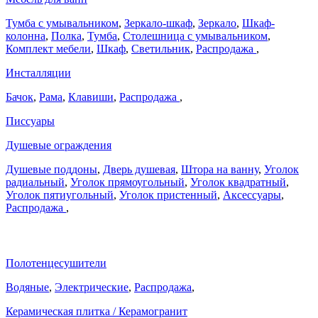
Тумба с умывальником
,
Зеркало-шкаф
,
Зеркало
,
Шкаф-
колонна
,
Полка
,
Тумба
,
Столешница с умывальником
,
Комплект мебели
,
Шкаф
,
Светильник
,
Распродажа
,
Инсталляции
Бачок
,
Рама
,
Клавиши
,
Распродажа
,
Писсуары
Душевые ограждения
Душевые поддоны
,
Дверь душевая
,
Штора на ванну
,
Уголок
радиальный
,
Уголок прямоугольный
,
Уголок квадратный
,
Уголок пятиугольный
,
Уголок пристенный
,
Аксессуары
,
Распродажа
,
Полотенцесушители
Водяные
,
Электрические
,
Распродажа
,
Керамическая плитка / Керамогранит