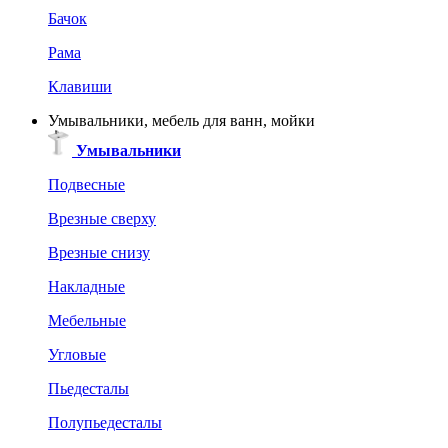
Бачок
Рама
Клавиши
Умывальники, мебель для ванн, мойки
Умывальники
Подвесные
Врезные сверху
Врезные снизу
Накладные
Мебельные
Угловые
Пьедесталы
Полупьедесталы