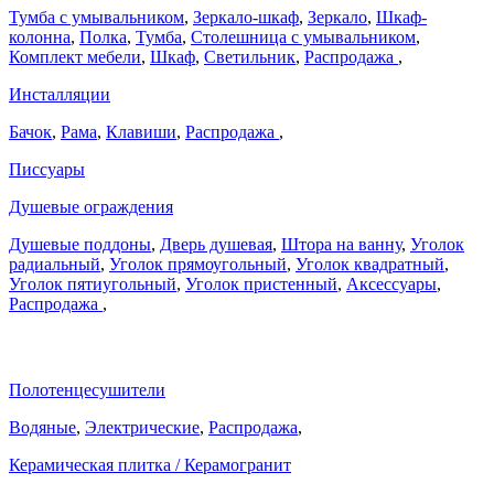
Тумба с умывальником
,
Зеркало-шкаф
,
Зеркало
,
Шкаф-
колонна
,
Полка
,
Тумба
,
Столешница с умывальником
,
Комплект мебели
,
Шкаф
,
Светильник
,
Распродажа
,
Инсталляции
Бачок
,
Рама
,
Клавиши
,
Распродажа
,
Писсуары
Душевые ограждения
Душевые поддоны
,
Дверь душевая
,
Штора на ванну
,
Уголок
радиальный
,
Уголок прямоугольный
,
Уголок квадратный
,
Уголок пятиугольный
,
Уголок пристенный
,
Аксессуары
,
Распродажа
,
Полотенцесушители
Водяные
,
Электрические
,
Распродажа
,
Керамическая плитка / Керамогранит