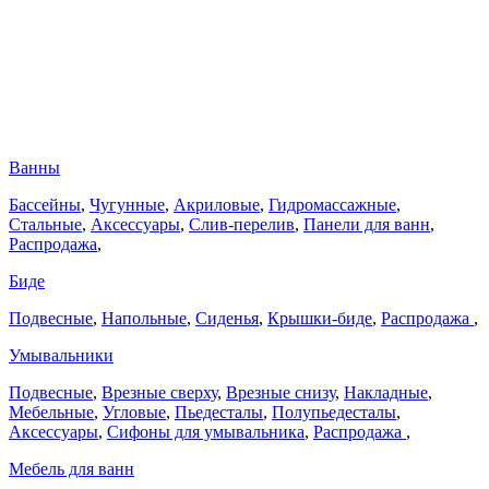
Ванны
Бассейны
,
Чугунные
,
Акриловые
,
Гидромассажные
,
Стальные
,
Аксессуары
,
Слив-перелив
,
Панели для ванн
,
Распродажа
,
Биде
Подвесные
,
Напольные
,
Сиденья
,
Крышки-биде
,
Распродажа
,
Умывальники
Подвесные
,
Врезные сверху
,
Врезные снизу
,
Накладные
,
Мебельные
,
Угловые
,
Пьедесталы
,
Полупьедесталы
,
Аксессуары
,
Сифоны для умывальника
,
Распродажа
,
Мебель для ванн