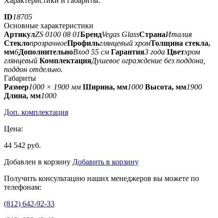
Характеристики и габариты:
ID
18705
Основные характеристики
Артикул
ZS 0100 08 01
Бренд
Vegas Glass
Страна
Италия
Стекло
прозрачное
Профиль
глянцевый хром
Толщина стекла,
мм
6
Дополнительно
Вход 55 см
Гарантия
3 года
Цвет
хром
глянцевый
Комплектация
Душевое ограждение без поддона,
поддон отдельно.
Габариты
Размер
1000 × 1900 мм
Ширина, мм
1000
Высота, мм
1900
Длина, мм
1000
Доп. комплектация
Цена:
44 542 руб.
Добавлен в корзину
Добавить в корзину
Получить консультацию наших менеджеров вы можете по
телефонам:
(812) 642-92-33