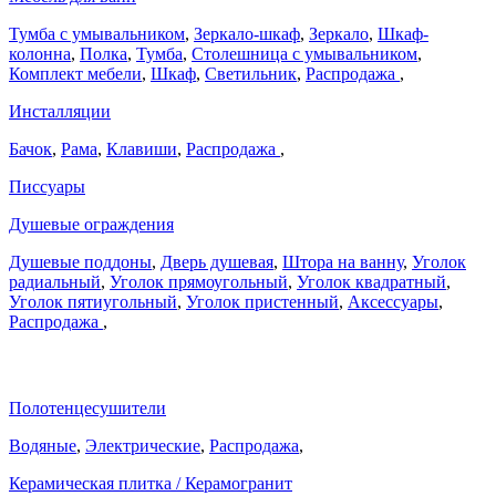
Тумба с умывальником
,
Зеркало-шкаф
,
Зеркало
,
Шкаф-
колонна
,
Полка
,
Тумба
,
Столешница с умывальником
,
Комплект мебели
,
Шкаф
,
Светильник
,
Распродажа
,
Инсталляции
Бачок
,
Рама
,
Клавиши
,
Распродажа
,
Писсуары
Душевые ограждения
Душевые поддоны
,
Дверь душевая
,
Штора на ванну
,
Уголок
радиальный
,
Уголок прямоугольный
,
Уголок квадратный
,
Уголок пятиугольный
,
Уголок пристенный
,
Аксессуары
,
Распродажа
,
Полотенцесушители
Водяные
,
Электрические
,
Распродажа
,
Керамическая плитка / Керамогранит