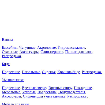
Ванны
Бассейны
,
Чугунные
,
Акриловые
,
Гидромассажные
,
Стальные
,
Аксессуары
,
Слив-перелив
,
Панели для ванн
,
Распродажа
,
Биде
Подвесные
,
Напольные
,
Сиденья
,
Крышки-биде
,
Распродажа
,
Умывальники
Подвесные
,
Врезные сверху
,
Врезные снизу
,
Накладные
,
Мебельные
,
Угловые
,
Пьедесталы
,
Полупьедесталы
,
Аксессуары
,
Сифоны для умывальника
,
Распродажа
,
Мебель для ванн