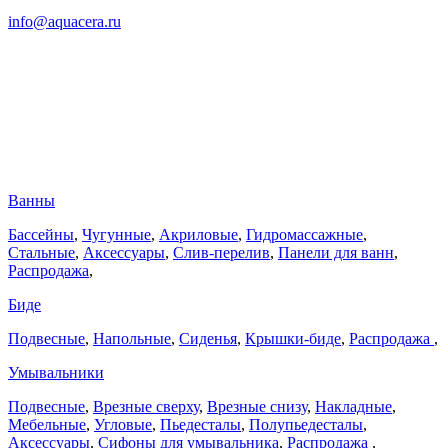
info@aquacera.ru
Ванны
Бассейны
,
Чугунные
,
Акриловые
,
Гидромассажные
,
Стальные
,
Аксессуары
,
Слив-перелив
,
Панели для ванн
,
Распродажа
,
Биде
Подвесные
,
Напольные
,
Сиденья
,
Крышки-биде
,
Распродажа
,
Умывальники
Подвесные
,
Врезные сверху
,
Врезные снизу
,
Накладные
,
Мебельные
,
Угловые
,
Пьедесталы
,
Полупьедесталы
,
Аксессуары
,
Сифоны для умывальника
,
Распродажа
,