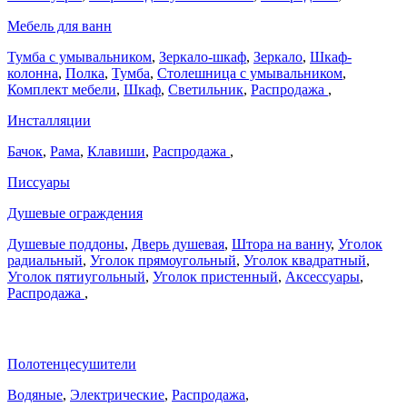
Мебель для ванн
Тумба с умывальником
,
Зеркало-шкаф
,
Зеркало
,
Шкаф-
колонна
,
Полка
,
Тумба
,
Столешница с умывальником
,
Комплект мебели
,
Шкаф
,
Светильник
,
Распродажа
,
Инсталляции
Бачок
,
Рама
,
Клавиши
,
Распродажа
,
Писсуары
Душевые ограждения
Душевые поддоны
,
Дверь душевая
,
Штора на ванну
,
Уголок
радиальный
,
Уголок прямоугольный
,
Уголок квадратный
,
Уголок пятиугольный
,
Уголок пристенный
,
Аксессуары
,
Распродажа
,
Полотенцесушители
Водяные
,
Электрические
,
Распродажа
,