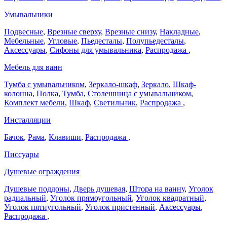
Умывальники
Подвесные
,
Врезные сверху
,
Врезные снизу
,
Накладные
,
Мебельные
,
Угловые
,
Пьедесталы
,
Полупьедесталы
,
Аксессуары
,
Сифоны для умывальника
,
Распродажа
,
Мебель для ванн
Тумба с умывальником
,
Зеркало-шкаф
,
Зеркало
,
Шкаф-
колонна
,
Полка
,
Тумба
,
Столешница с умывальником
,
Комплект мебели
,
Шкаф
,
Светильник
,
Распродажа
,
Инсталляции
Бачок
,
Рама
,
Клавиши
,
Распродажа
,
Писсуары
Душевые ограждения
Душевые поддоны
,
Дверь душевая
,
Штора на ванну
,
Уголок
радиальный
,
Уголок прямоугольный
,
Уголок квадратный
,
Уголок пятиугольный
,
Уголок пристенный
,
Аксессуары
,
Распродажа
,