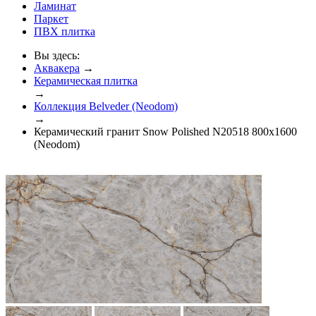
Ламинат
Паркет
ПВХ плитка
Вы здесь:
Аквакера
→
Керамическая плитка
→
Коллекция Belveder (Neodom)
→
Керамический гранит Snow Polished N20518 800x1600
(Neodom)