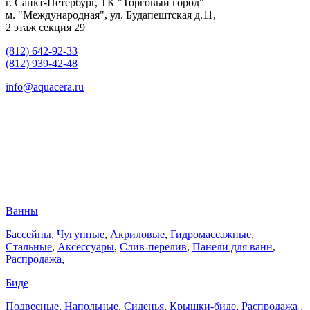
г. Санкт-Петербург, ТК "Торговый город"
м. "Международная", ул. Будапештская д.11,
2 этаж секция 29
(812) 642-92-33
(812) 939-42-48
info@aquacera.ru
Ванны
Бассейны
,
Чугунные
,
Акриловые
,
Гидромассажные
,
Стальные
,
Аксессуары
,
Слив-перелив
,
Панели для ванн
,
Распродажа
,
Биде
Подвесные
,
Напольные
,
Сиденья
,
Крышки-биде
,
Распродажа
,