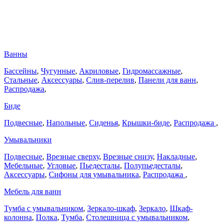
Ванны
Бассейны
,
Чугунные
,
Акриловые
,
Гидромассажные
,
Стальные
,
Аксессуары
,
Слив-перелив
,
Панели для ванн
,
Распродажа
,
Биде
Подвесные
,
Напольные
,
Сиденья
,
Крышки-биде
,
Распродажа
,
Умывальники
Подвесные
,
Врезные сверху
,
Врезные снизу
,
Накладные
,
Мебельные
,
Угловые
,
Пьедесталы
,
Полупьедесталы
,
Аксессуары
,
Сифоны для умывальника
,
Распродажа
,
Мебель для ванн
Тумба с умывальником
,
Зеркало-шкаф
,
Зеркало
,
Шкаф-
колонна
,
Полка
,
Тумба
,
Столешница с умывальником
,