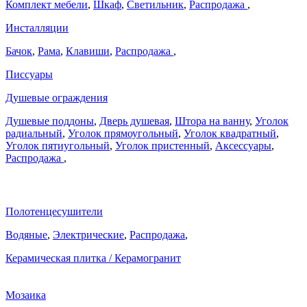
Комплект мебели
,
Шкаф
,
Светильник
,
Распродажа
,
Инсталляции
Бачок
,
Рама
,
Клавиши
,
Распродажа
,
Писсуары
Душевые ограждения
Душевые поддоны
,
Дверь душевая
,
Штора на ванну
,
Уголок
радиальный
,
Уголок прямоугольный
,
Уголок квадратный
,
Уголок пятиугольный
,
Уголок пристенный
,
Аксессуары
,
Распродажа
,
Полотенцесушители
Водяные
,
Электрические
,
Распродажа
,
Керамическая плитка / Керамогранит
Мозаика