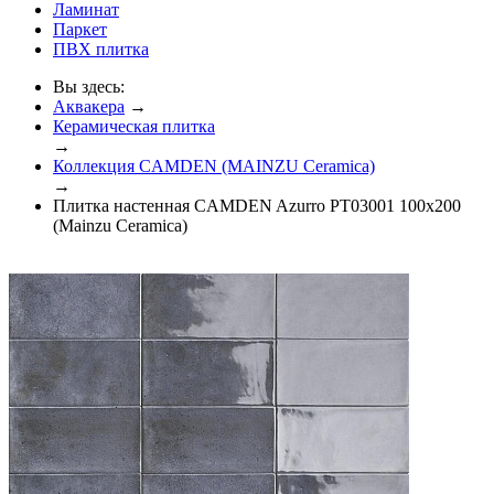
Ламинат
Паркет
ПВХ плитка
Вы здесь:
Аквакера
→
Керамическая плитка
→
Коллекция CAMDEN (MAINZU Ceramica)
→
Плитка настенная CAMDEN Azurro PT03001 100x200
(Mainzu Ceramica)