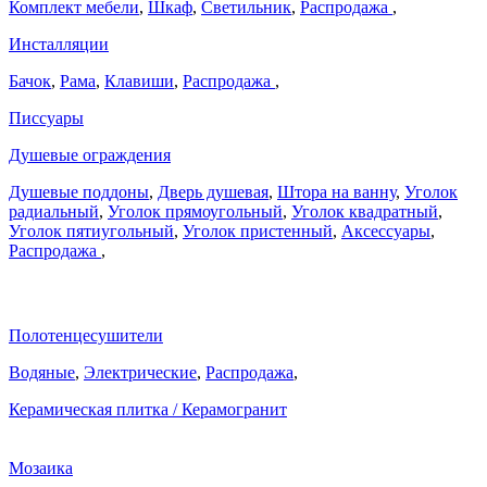
Комплект мебели
,
Шкаф
,
Светильник
,
Распродажа
,
Инсталляции
Бачок
,
Рама
,
Клавиши
,
Распродажа
,
Писсуары
Душевые ограждения
Душевые поддоны
,
Дверь душевая
,
Штора на ванну
,
Уголок
радиальный
,
Уголок прямоугольный
,
Уголок квадратный
,
Уголок пятиугольный
,
Уголок пристенный
,
Аксессуары
,
Распродажа
,
Полотенцесушители
Водяные
,
Электрические
,
Распродажа
,
Керамическая плитка / Керамогранит
Мозаика