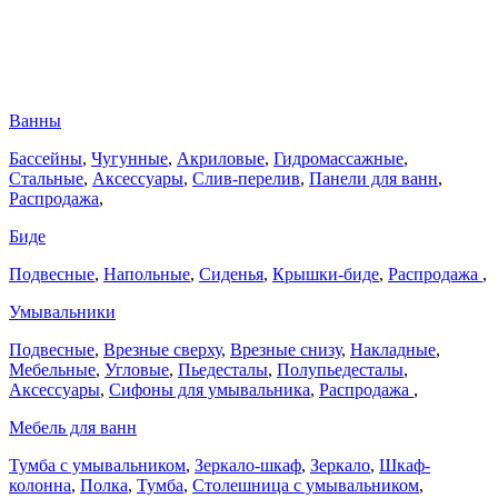
Ванны
Бассейны
,
Чугунные
,
Акриловые
,
Гидромассажные
,
Стальные
,
Аксессуары
,
Слив-перелив
,
Панели для ванн
,
Распродажа
,
Биде
Подвесные
,
Напольные
,
Сиденья
,
Крышки-биде
,
Распродажа
,
Умывальники
Подвесные
,
Врезные сверху
,
Врезные снизу
,
Накладные
,
Мебельные
,
Угловые
,
Пьедесталы
,
Полупьедесталы
,
Аксессуары
,
Сифоны для умывальника
,
Распродажа
,
Мебель для ванн
Тумба с умывальником
,
Зеркало-шкаф
,
Зеркало
,
Шкаф-
колонна
,
Полка
,
Тумба
,
Столешница с умывальником
,