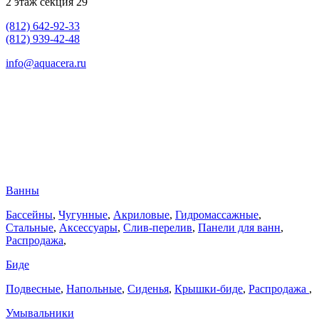
2 этаж секция 29
(812) 642-92-33
(812) 939-42-48
info@aquacera.ru
Ванны
Бассейны
,
Чугунные
,
Акриловые
,
Гидромассажные
,
Стальные
,
Аксессуары
,
Слив-перелив
,
Панели для ванн
,
Распродажа
,
Биде
Подвесные
,
Напольные
,
Сиденья
,
Крышки-биде
,
Распродажа
,
Умывальники