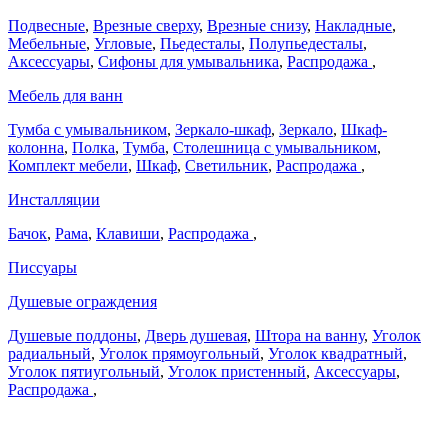
Подвесные
,
Врезные сверху
,
Врезные снизу
,
Накладные
,
Мебельные
,
Угловые
,
Пьедесталы
,
Полупьедесталы
,
Аксессуары
,
Сифоны для умывальника
,
Распродажа
,
Мебель для ванн
Тумба с умывальником
,
Зеркало-шкаф
,
Зеркало
,
Шкаф-
колонна
,
Полка
,
Тумба
,
Столешница с умывальником
,
Комплект мебели
,
Шкаф
,
Светильник
,
Распродажа
,
Инсталляции
Бачок
,
Рама
,
Клавиши
,
Распродажа
,
Писсуары
Душевые ограждения
Душевые поддоны
,
Дверь душевая
,
Штора на ванну
,
Уголок
радиальный
,
Уголок прямоугольный
,
Уголок квадратный
,
Уголок пятиугольный
,
Уголок пристенный
,
Аксессуары
,
Распродажа
,