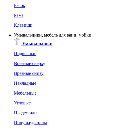
Бачок
Рама
Клавиши
Умывальники, мебель для ванн, мойки
Умывальники
Подвесные
Врезные сверху
Врезные снизу
Накладные
Мебельные
Угловые
Пьедесталы
Полупьедесталы