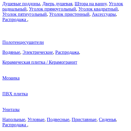
Душевые поддоны
,
Дверь душевая
,
Штора на ванну
,
Уголок
радиальный
,
Уголок прямоугольный
,
Уголок квадратный
,
Уголок пятиугольный
,
Уголок пристенный
,
Аксессуары
,
Распродажа
,
Полотенцесушители
Водяные
,
Электрические
,
Распродажа
,
Керамическая плитка / Керамогранит
Мозаика
ПВХ плитка
Унитазы
Напольные
,
Угловые
,
Подвесные
,
Приставные
,
Сиденья
,
Распродажа
,