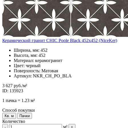
Керамический гранит CHIC Poole Black 452x452 (NiceKer)
Ширина, мм: 452
Высота, мм: 452
Материал: керамогранит
Цвет: черный
Поверхность: Матовая
Артикул: NKR_CH_PO_BLA
3 627 руб.
/м²
ID: 135923
1 пачка = 1.23 м²
Способ покупки
Кв. м
Пачки
Количество
м²
-
+