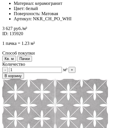
Материал: керамогранит
Цвет: белый
Поверхность: Матовая
Артикул: NKR_CH_PO_WHI
3 627 руб.
/м²
ID: 135920
1 пачка = 1.23 м²
Способ покупки
Кв. м
Пачки
Количество
м²
-
+
В корзину