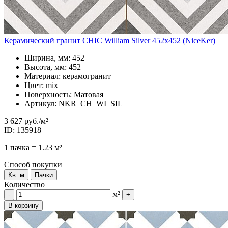
Керамический гранит CHIC William Silver 452x452 (NiceKer)
Ширина, мм: 452
Высота, мм: 452
Материал: керамогранит
Цвет: mix
Поверхность: Матовая
Артикул: NKR_CH_WI_SIL
3 627 руб.
/м²
ID: 135918
1 пачка = 1.23 м²
Способ покупки
Кв. м
Пачки
Количество
м²
-
+
В корзину