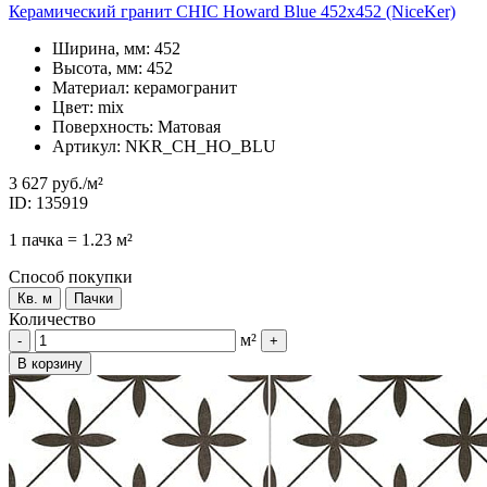
Керамический гранит CHIC Howard Blue 452x452 (NiceKer)
Ширина, мм: 452
Высота, мм: 452
Материал: керамогранит
Цвет: mix
Поверхность: Матовая
Артикул: NKR_CH_HO_BLU
3 627 руб.
/м²
ID: 135919
1 пачка = 1.23 м²
Способ покупки
Кв. м
Пачки
Количество
м²
-
+
В корзину