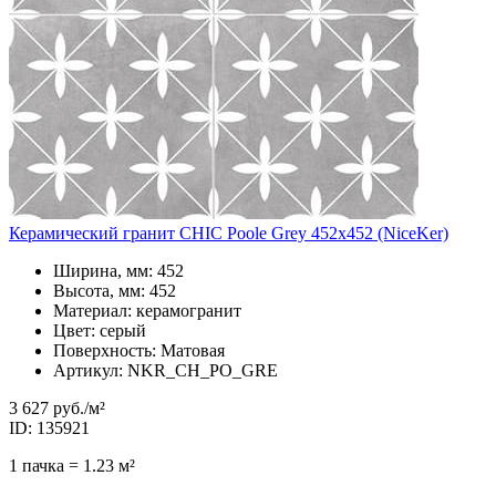
Керамический гранит CHIC Poole Grey 452x452 (NiceKer)
Ширина, мм: 452
Высота, мм: 452
Материал: керамогранит
Цвет: серый
Поверхность: Матовая
Артикул: NKR_CH_PO_GRE
3 627 руб.
/м²
ID: 135921
1 пачка = 1.23 м²