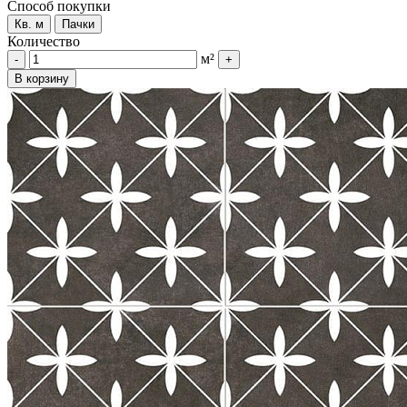
Способ покупки
Кв. м
Пачки
Количество
м²
-
+
В корзину