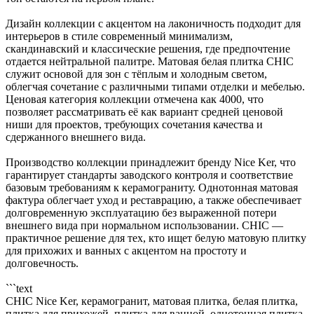
Дизайн коллекции с акцентом на лаконичность подходит для
интерьеров в стиле современный минимализм,
скандинавский и классические решения, где предпочтение
отдается нейтральной палитре. Матовая белая плитка CHIC
служит основой для зон с тёплым и холодным светом,
облегчая сочетание с различными типами отделки и мебелью.
Ценовая категория коллекции отмечена как 4000, что
позволяет рассматривать её как вариант средней ценовой
ниши для проектов, требующих сочетания качества и
сдержанного внешнего вида.
Производство коллекции принадлежит бренду Nice Ker, что
гарантирует стандарты заводского контроля и соответствие
базовым требованиям к керамограниту. Однотонная матовая
фактура облегчает уход и реставрацию, а также обеспечивает
долговременную эксплуатацию без выраженной потери
внешнего вида при нормальном использовании. CHIC —
практичное решение для тех, кто ищет белую матовую плитку
для прихожих и ванных с акцентом на простоту и
долговечность.
```text
CHIC Nice Ker, керамогранит, матовая плитка, белая плитка,
плитка для прихожей, плитка для ванной, однотонная плитка,