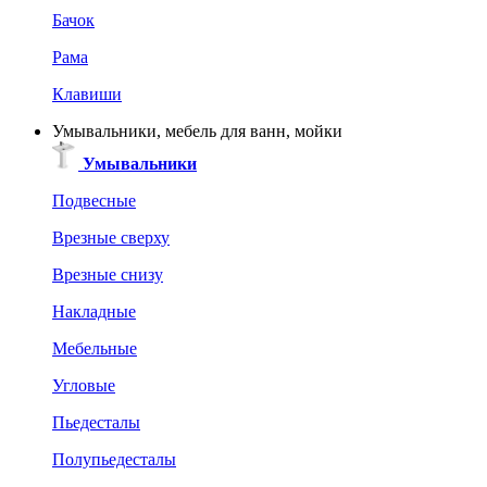
Бачок
Рама
Клавиши
Умывальники, мебель для ванн, мойки
Умывальники
Подвесные
Врезные сверху
Врезные снизу
Накладные
Мебельные
Угловые
Пьедесталы
Полупьедесталы