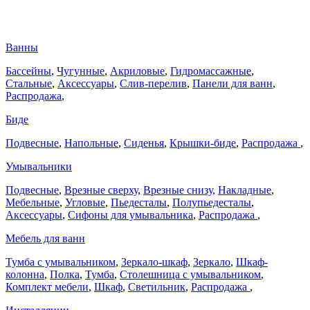
Ванны
Бассейны
,
Чугунные
,
Акриловые
,
Гидромассажные
,
Стальные
,
Аксессуары
,
Слив-перелив
,
Панели для ванн
,
Распродажа
,
Биде
Подвесные
,
Напольные
,
Сиденья
,
Крышки-биде
,
Распродажа
,
Умывальники
Подвесные
,
Врезные сверху
,
Врезные снизу
,
Накладные
,
Мебельные
,
Угловые
,
Пьедесталы
,
Полупьедесталы
,
Аксессуары
,
Сифоны для умывальника
,
Распродажа
,
Мебель для ванн
Тумба с умывальником
,
Зеркало-шкаф
,
Зеркало
,
Шкаф-
колонна
,
Полка
,
Тумба
,
Столешница с умывальником
,
Комплект мебели
,
Шкаф
,
Светильник
,
Распродажа
,