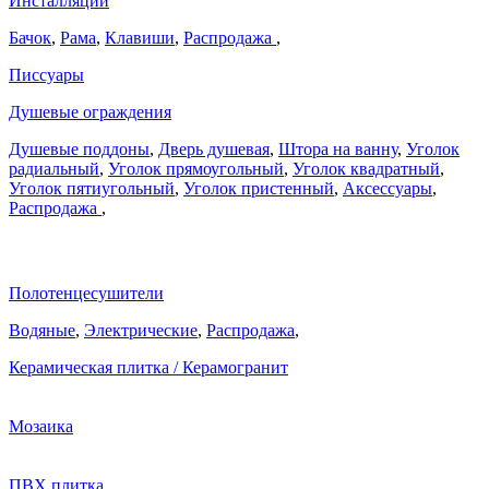
Инсталляции
Бачок
,
Рама
,
Клавиши
,
Распродажа
,
Писсуары
Душевые ограждения
Душевые поддоны
,
Дверь душевая
,
Штора на ванну
,
Уголок
радиальный
,
Уголок прямоугольный
,
Уголок квадратный
,
Уголок пятиугольный
,
Уголок пристенный
,
Аксессуары
,
Распродажа
,
Полотенцесушители
Водяные
,
Электрические
,
Распродажа
,
Керамическая плитка / Керамогранит
Мозаика
ПВХ плитка