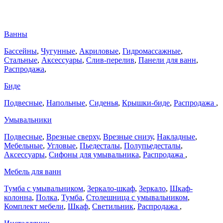
Ванны
Бассейны
,
Чугунные
,
Акриловые
,
Гидромассажные
,
Стальные
,
Аксессуары
,
Слив-перелив
,
Панели для ванн
,
Распродажа
,
Биде
Подвесные
,
Напольные
,
Сиденья
,
Крышки-биде
,
Распродажа
,
Умывальники
Подвесные
,
Врезные сверху
,
Врезные снизу
,
Накладные
,
Мебельные
,
Угловые
,
Пьедесталы
,
Полупьедесталы
,
Аксессуары
,
Сифоны для умывальника
,
Распродажа
,
Мебель для ванн
Тумба с умывальником
,
Зеркало-шкаф
,
Зеркало
,
Шкаф-
колонна
,
Полка
,
Тумба
,
Столешница с умывальником
,
Комплект мебели
,
Шкаф
,
Светильник
,
Распродажа
,