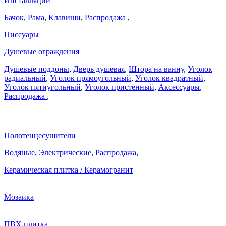
Инсталляции
Бачок
,
Рама
,
Клавиши
,
Распродажа
,
Писсуары
Душевые ограждения
Душевые поддоны
,
Дверь душевая
,
Штора на ванну
,
Уголок
радиальный
,
Уголок прямоугольный
,
Уголок квадратный
,
Уголок пятиугольный
,
Уголок пристенный
,
Аксессуары
,
Распродажа
,
Полотенцесушители
Водяные
,
Электрические
,
Распродажа
,
Керамическая плитка / Керамогранит
Мозаика
ПВХ плитка