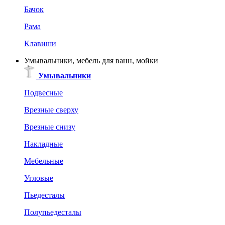
Бачок
Рама
Клавиши
Умывальники, мебель для ванн, мойки
Умывальники
Подвесные
Врезные сверху
Врезные снизу
Накладные
Мебельные
Угловые
Пьедесталы
Полупьедесталы