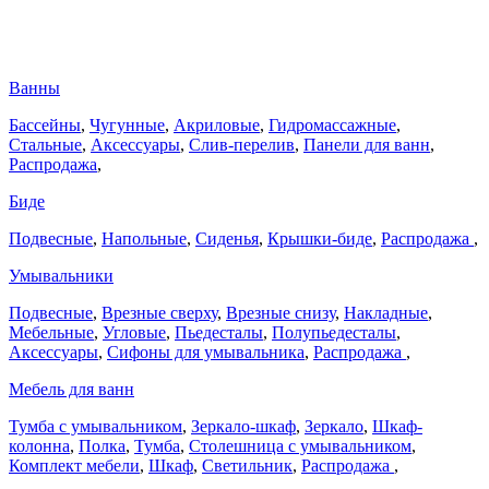
Ванны
Бассейны
,
Чугунные
,
Акриловые
,
Гидромассажные
,
Стальные
,
Аксессуары
,
Слив-перелив
,
Панели для ванн
,
Распродажа
,
Биде
Подвесные
,
Напольные
,
Сиденья
,
Крышки-биде
,
Распродажа
,
Умывальники
Подвесные
,
Врезные сверху
,
Врезные снизу
,
Накладные
,
Мебельные
,
Угловые
,
Пьедесталы
,
Полупьедесталы
,
Аксессуары
,
Сифоны для умывальника
,
Распродажа
,
Мебель для ванн
Тумба с умывальником
,
Зеркало-шкаф
,
Зеркало
,
Шкаф-
колонна
,
Полка
,
Тумба
,
Столешница с умывальником
,
Комплект мебели
,
Шкаф
,
Светильник
,
Распродажа
,