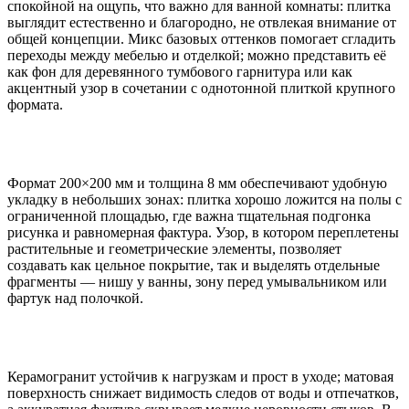
спокойной на ощупь, что важно для ванной комнаты: плитка
выглядит естественно и благородно, не отвлекая внимание от
общей концепции. Микс базовых оттенков помогает сгладить
переходы между мебелью и отделкой; можно представить её
как фон для деревянного тумбового гарнитура или как
акцентный узор в сочетании с однотонной плиткой крупного
формата.
Формат 200×200 мм и толщина 8 мм обеспечивают удобную
укладку в небольших зонах: плитка хорошо ложится на полы с
ограниченной площадью, где важна тщательная подгонка
рисунка и равномерная фактура. Узор, в котором переплетены
растительные и геометрические элементы, позволяет
создавать как цельное покрытие, так и выделять отдельные
фрагменты — нишу у ванны, зону перед умывальником или
фартук над полочкой.
Керамогранит устойчив к нагрузкам и прост в уходе; матовая
поверхность снижает видимость следов от воды и отпечатков,