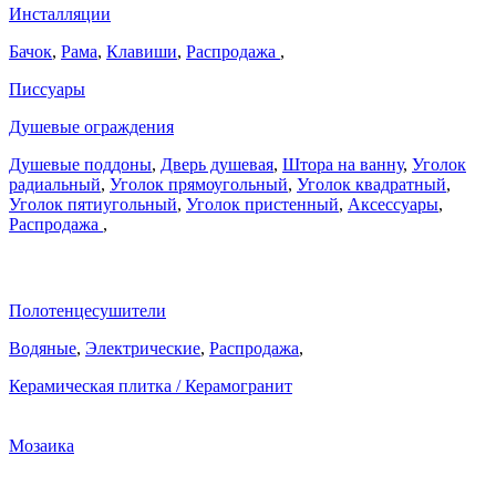
Инсталляции
Бачок
,
Рама
,
Клавиши
,
Распродажа
,
Писсуары
Душевые ограждения
Душевые поддоны
,
Дверь душевая
,
Штора на ванну
,
Уголок
радиальный
,
Уголок прямоугольный
,
Уголок квадратный
,
Уголок пятиугольный
,
Уголок пристенный
,
Аксессуары
,
Распродажа
,
Полотенцесушители
Водяные
,
Электрические
,
Распродажа
,
Керамическая плитка / Керамогранит
Мозаика