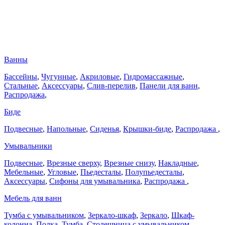
Ванны
Бассейны
,
Чугунные
,
Акриловые
,
Гидромассажные
,
Стальные
,
Аксессуары
,
Слив-перелив
,
Панели для ванн
,
Распродажа
,
Биде
Подвесные
,
Напольные
,
Сиденья
,
Крышки-биде
,
Распродажа
,
Умывальники
Подвесные
,
Врезные сверху
,
Врезные снизу
,
Накладные
,
Мебельные
,
Угловые
,
Пьедесталы
,
Полупьедесталы
,
Аксессуары
,
Сифоны для умывальника
,
Распродажа
,
Мебель для ванн
Тумба с умывальником
,
Зеркало-шкаф
,
Зеркало
,
Шкаф-
колонна
,
Полка
,
Тумба
,
Столешница с умывальником
,