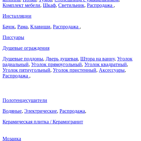
Комплект мебели
,
Шкаф
,
Светильник
,
Распродажа
,
Инсталляции
Бачок
,
Рама
,
Клавиши
,
Распродажа
,
Писсуары
Душевые ограждения
Душевые поддоны
,
Дверь душевая
,
Штора на ванну
,
Уголок
радиальный
,
Уголок прямоугольный
,
Уголок квадратный
,
Уголок пятиугольный
,
Уголок пристенный
,
Аксессуары
,
Распродажа
,
Полотенцесушители
Водяные
,
Электрические
,
Распродажа
,
Керамическая плитка / Керамогранит
Мозаика