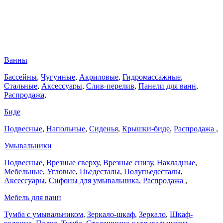
Ванны
Бассейны
,
Чугунные
,
Акриловые
,
Гидромассажные
,
Стальные
,
Аксессуары
,
Слив-перелив
,
Панели для ванн
,
Распродажа
,
Биде
Подвесные
,
Напольные
,
Сиденья
,
Крышки-биде
,
Распродажа
,
Умывальники
Подвесные
,
Врезные сверху
,
Врезные снизу
,
Накладные
,
Мебельные
,
Угловые
,
Пьедесталы
,
Полупьедесталы
,
Аксессуары
,
Сифоны для умывальника
,
Распродажа
,
Мебель для ванн
Тумба с умывальником
,
Зеркало-шкаф
,
Зеркало
,
Шкаф-