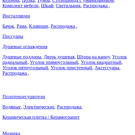
колонна
,
Полка
,
Тумба
,
Столешница с умывальником
,
Комплект мебели
,
Шкаф
,
Светильник
,
Распродажа
,
Инсталляции
Бачок
,
Рама
,
Клавиши
,
Распродажа
,
Писсуары
Душевые ограждения
Душевые поддоны
,
Дверь душевая
,
Штора на ванну
,
Уголок
радиальный
,
Уголок прямоугольный
,
Уголок квадратный
,
Уголок пятиугольный
,
Уголок пристенный
,
Аксессуары
,
Распродажа
,
Полотенцесушители
Водяные
,
Электрические
,
Распродажа
,
Керамическая плитка / Керамогранит
Мозаика