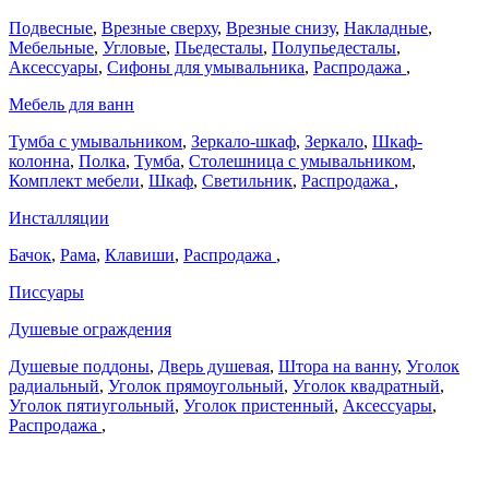
Подвесные
,
Врезные сверху
,
Врезные снизу
,
Накладные
,
Мебельные
,
Угловые
,
Пьедесталы
,
Полупьедесталы
,
Аксессуары
,
Сифоны для умывальника
,
Распродажа
,
Мебель для ванн
Тумба с умывальником
,
Зеркало-шкаф
,
Зеркало
,
Шкаф-
колонна
,
Полка
,
Тумба
,
Столешница с умывальником
,
Комплект мебели
,
Шкаф
,
Светильник
,
Распродажа
,
Инсталляции
Бачок
,
Рама
,
Клавиши
,
Распродажа
,
Писсуары
Душевые ограждения
Душевые поддоны
,
Дверь душевая
,
Штора на ванну
,
Уголок
радиальный
,
Уголок прямоугольный
,
Уголок квадратный
,
Уголок пятиугольный
,
Уголок пристенный
,
Аксессуары
,
Распродажа
,