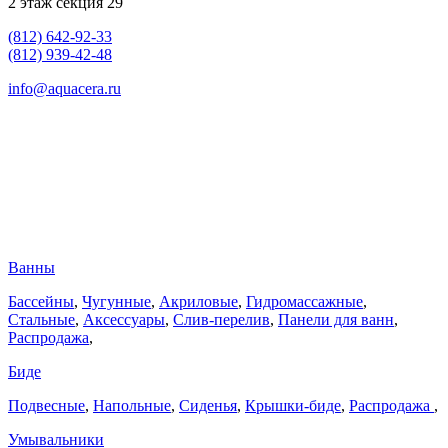
2 этаж секция 29
(812) 642-92-33
(812) 939-42-48
info@aquacera.ru
Ванны
Бассейны
,
Чугунные
,
Акриловые
,
Гидромассажные
,
Стальные
,
Аксессуары
,
Слив-перелив
,
Панели для ванн
,
Распродажа
,
Биде
Подвесные
,
Напольные
,
Сиденья
,
Крышки-биде
,
Распродажа
,
Умывальники