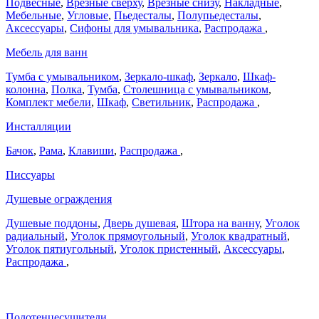
Подвесные
,
Врезные сверху
,
Врезные снизу
,
Накладные
,
Мебельные
,
Угловые
,
Пьедесталы
,
Полупьедесталы
,
Аксессуары
,
Сифоны для умывальника
,
Распродажа
,
Мебель для ванн
Тумба с умывальником
,
Зеркало-шкаф
,
Зеркало
,
Шкаф-
колонна
,
Полка
,
Тумба
,
Столешница с умывальником
,
Комплект мебели
,
Шкаф
,
Светильник
,
Распродажа
,
Инсталляции
Бачок
,
Рама
,
Клавиши
,
Распродажа
,
Писсуары
Душевые ограждения
Душевые поддоны
,
Дверь душевая
,
Штора на ванну
,
Уголок
радиальный
,
Уголок прямоугольный
,
Уголок квадратный
,
Уголок пятиугольный
,
Уголок пристенный
,
Аксессуары
,
Распродажа
,
Полотенцесушители