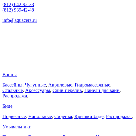
(812) 642-92-33
(812) 939-42-48
info@aquacera.ru
Ванны
Бассейны
,
Чугунные
,
Акриловые
,
Гидромассажные
,
Стальные
,
Аксессуары
,
Слив-перелив
,
Панели для ванн
,
Распродажа
,
Биде
Подвесные
,
Напольные
,
Сиденья
,
Крышки-биде
,
Распродажа
,
Умывальники