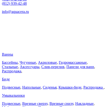
(812) 939-42-48
info@aquacera.ru
Ванны
Бассейны
,
Чугунные
,
Акриловые
,
Гидромассажные
,
Стальные
,
Аксессуары
,
Слив-перелив
,
Панели для ванн
,
Распродажа
,
Биде
Подвесные
,
Напольные
,
Сиденья
,
Крышки-биде
,
Распродажа
,
Умывальники
Подвесные
,
Врезные сверху
,
Врезные снизу
,
Накладные
,