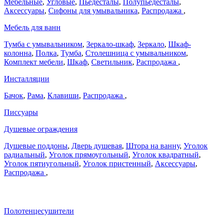
Мебельные
,
Угловые
,
Пьедесталы
,
Полупьедесталы
,
Аксессуары
,
Сифоны для умывальника
,
Распродажа
,
Мебель для ванн
Тумба с умывальником
,
Зеркало-шкаф
,
Зеркало
,
Шкаф-
колонна
,
Полка
,
Тумба
,
Столешница с умывальником
,
Комплект мебели
,
Шкаф
,
Светильник
,
Распродажа
,
Инсталляции
Бачок
,
Рама
,
Клавиши
,
Распродажа
,
Писсуары
Душевые ограждения
Душевые поддоны
,
Дверь душевая
,
Штора на ванну
,
Уголок
радиальный
,
Уголок прямоугольный
,
Уголок квадратный
,
Уголок пятиугольный
,
Уголок пристенный
,
Аксессуары
,
Распродажа
,
Полотенцесушители