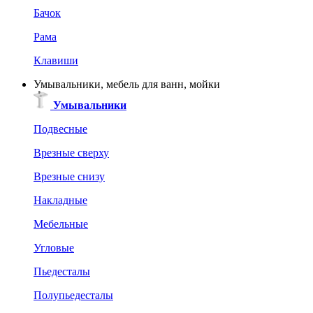
Бачок
Рама
Клавиши
Умывальники, мебель для ванн, мойки
Умывальники
Подвесные
Врезные сверху
Врезные снизу
Накладные
Мебельные
Угловые
Пьедесталы
Полупьедесталы