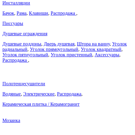
Инсталляции
Бачок
,
Рама
,
Клавиши
,
Распродажа
,
Писсуары
Душевые ограждения
Душевые поддоны
,
Дверь душевая
,
Штора на ванну
,
Уголок
радиальный
,
Уголок прямоугольный
,
Уголок квадратный
,
Уголок пятиугольный
,
Уголок пристенный
,
Аксессуары
,
Распродажа
,
Полотенцесушители
Водяные
,
Электрические
,
Распродажа
,
Керамическая плитка / Керамогранит
Мозаика