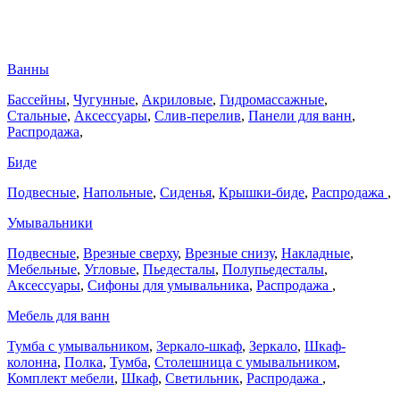
Ванны
Бассейны
,
Чугунные
,
Акриловые
,
Гидромассажные
,
Стальные
,
Аксессуары
,
Слив-перелив
,
Панели для ванн
,
Распродажа
,
Биде
Подвесные
,
Напольные
,
Сиденья
,
Крышки-биде
,
Распродажа
,
Умывальники
Подвесные
,
Врезные сверху
,
Врезные снизу
,
Накладные
,
Мебельные
,
Угловые
,
Пьедесталы
,
Полупьедесталы
,
Аксессуары
,
Сифоны для умывальника
,
Распродажа
,
Мебель для ванн
Тумба с умывальником
,
Зеркало-шкаф
,
Зеркало
,
Шкаф-
колонна
,
Полка
,
Тумба
,
Столешница с умывальником
,
Комплект мебели
,
Шкаф
,
Светильник
,
Распродажа
,