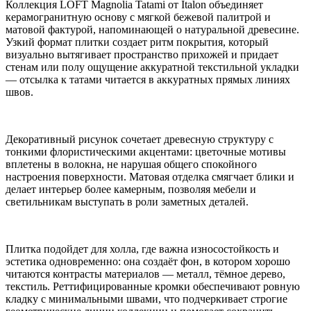
Коллекция LOFT Magnolia Tatami от Italon объединяет
керамогранитную основу с мягкой бежевой палитрой и
матовой фактурой, напоминающей о натуральной древесине.
Узкий формат плитки создает ритм покрытия, который
визуально вытягивает пространство прихожей и придает
стенам или полу ощущение аккуратной текстильной укладки
— отсылка к татами читается в аккуратных прямых линиях
швов.
Декоративный рисунок сочетает древесную структуру с
тонкими флористическими акцентами: цветочные мотивы
вплетены в волокна, не нарушая общего спокойного
настроения поверхности. Матовая отделка смягчает блики и
делает интерьер более камерным, позволяя мебели и
светильникам выступать в роли заметных деталей.
Плитка подойдет для холла, где важна износостойкость и
эстетика одновременно: она создаёт фон, в котором хорошо
читаются контрасты материалов — металл, тёмное дерево,
текстиль. Реттифицированные кромки обеспечивают ровную
кладку с минимальными швами, что подчеркивает строгие