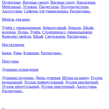
Подвесные
,
Врезные сверху
,
Врезные снизу
,
Накладные
,
Мебельные
,
Угловые
,
Пьедесталы
,
Полупьедесталы
,
Аксессуары
,
Сифоны для умывальника
,
Распродажа
,
Мебель для ванн
Тумба с умывальником
,
Зеркало-шкаф
,
Зеркало
,
Шкаф-
колонна
,
Полка
,
Тумба
,
Столешница с умывальником
,
Комплект мебели
,
Шкаф
,
Светильник
,
Распродажа
,
Инсталляции
Бачок
,
Рама
,
Клавиши
,
Распродажа
,
Писсуары
Душевые ограждения
Душевые поддоны
,
Дверь душевая
,
Штора на ванну
,
Уголок
радиальный
,
Уголок прямоугольный
,
Уголок квадратный
,
Уголок пятиугольный
,
Уголок пристенный
,
Аксессуары
,
Распродажа
,