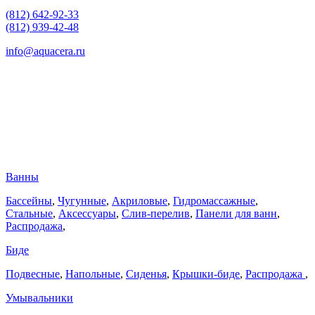
(812) 642-92-33
(812) 939-42-48
info@aquacera.ru
Ванны
Бассейны
,
Чугунные
,
Акриловые
,
Гидромассажные
,
Стальные
,
Аксессуары
,
Слив-перелив
,
Панели для ванн
,
Распродажа
,
Биде
Подвесные
,
Напольные
,
Сиденья
,
Крышки-биде
,
Распродажа
,
Умывальники