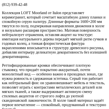
(812) 939-42-48
Коллекция LOFT Moorland от Italon представляет
керамогранит, который сочетает масштабную длину планки и
спокойную серую палитру. Длинные форматы 1600×200 мм
тянутся по полу, подчеркивая направления движения в холле
и визуально расширяя пространство. Матовая поверхность
нейтрализует отражения, оставляя акцент на текстуре:
имитация натурального дерева передаёт мягкий ритм сучков и
годовых колец, а тонкая флористическая фактура
вкраплениями вписывается в структуру древесного рисунка,
добавляя интерьеру деликатную декоративность без излишней
декоративщины.
Реттифицированные кромки обеспечивают плотную
стыковку, что придаёт покрытию аккуратный, почти
монолитный вид — особенно важно в проходных зонах, где
нужна ровность и сдержанная эстетика. Серый тон работает
как нейтральный фон: он уравновешивает мебель и текстиль,
позволяет играть с контрастами металлических деталей или
мягких тканей, а также выдерживает активную смену
стилевых акцентов от строгого лофта до уютной
скандинавской лаконичности. В холле такой материал задаёт
первое впечатление — спокойный, продуманный и текстурно