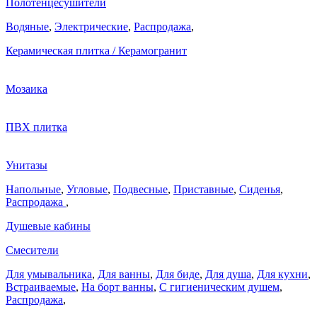
Полотенцесушители
Водяные
,
Электрические
,
Распродажа
,
Керамическая плитка / Керамогранит
Мозаика
ПВХ плитка
Унитазы
Напольные
,
Угловые
,
Подвесные
,
Приставные
,
Сиденья
,
Распродажа
,
Душевые кабины
Смесители
Для умывальника
,
Для ванны
,
Для биде
,
Для душа
,
Для кухни
,
Встраиваемые
,
На борт ванны
,
C гигиеническим душем
,
Распродажа
,