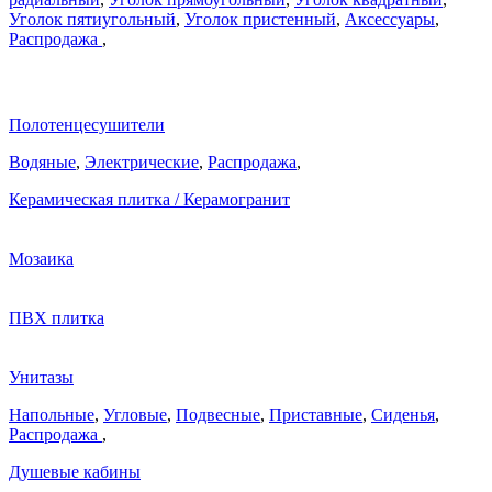
Уголок пятиугольный
,
Уголок пристенный
,
Аксессуары
,
Распродажа
,
Полотенцесушители
Водяные
,
Электрические
,
Распродажа
,
Керамическая плитка / Керамогранит
Мозаика
ПВХ плитка
Унитазы
Напольные
,
Угловые
,
Подвесные
,
Приставные
,
Сиденья
,
Распродажа
,
Душевые кабины