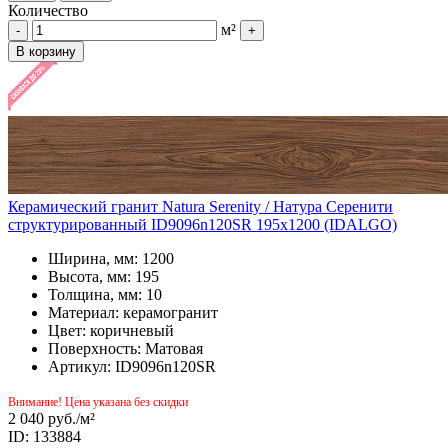
Количество
м²
-
+
В корзину
Керамический гранит Natura Serenity / Натура Серенити
структурированный ID9096n120SR 195x1200 (IDALGO)
Ширина, мм: 1200
Высота, мм: 195
Толщина, мм: 10
Материал: керамогранит
Цвет: коричневый
Поверхность: Матовая
Артикул: ID9096n120SR
Внимание! Цена указана без скидки
2 040 руб.
/м²
ID: 133884