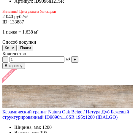
Артикул: ID9096n121SR
Внимание! Цена указана без скидки
2 040 руб.
/м²
ID: 133887
1 пачка = 1.638 м²
Способ покупки
Кв. м
Пачки
Количество
м²
-
+
В корзину
Керамический гранит Natura Oak Beige / Натура Дуб Бежевый
структурированный ID9096n118SR 195x1200 (IDALGO)
Ширина, мм: 1200
Высота, мм: 195