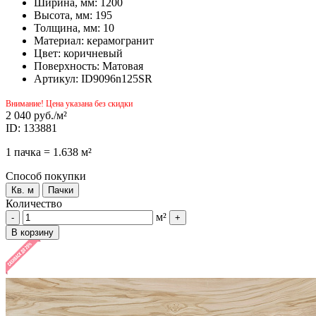
Ширина, мм: 1200
Высота, мм: 195
Толщина, мм: 10
Материал: керамогранит
Цвет: коричневый
Поверхность: Матовая
Артикул: ID9096n125SR
Внимание! Цена указана без скидки
2 040 руб.
/м²
ID: 133881
1 пачка = 1.638 м²
Способ покупки
Кв. м
Пачки
Количество
м²
-
+
В корзину