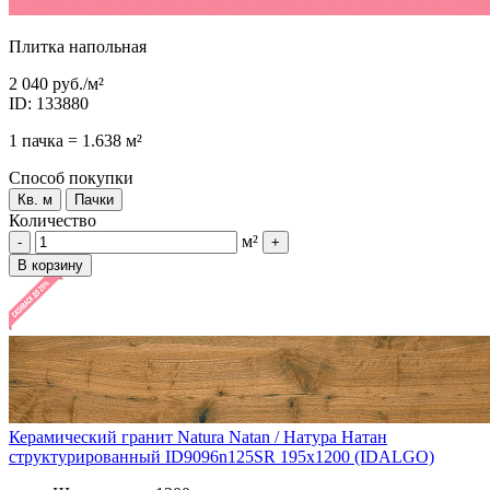
Плитка напольная
2 040 руб.
/м²
ID: 133880
1 пачка = 1.638 м²
Способ покупки
Кв. м
Пачки
Количество
м²
-
+
В корзину
Керамический гранит Natura Natan / Натура Натан
структурированный ID9096n125SR 195x1200 (IDALGO)