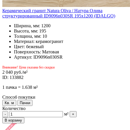
Керамический гранит Natura Oliva / Натура Олива
структурированный ID9096n030SR 195x1200 (IDALGO)
Ширина, мм: 1200
Высота, мм: 195
Толщина, мм: 10
Материал: керамогранит
Цвет: бежевый
Поверхность: Матовая
Артикул: ID9096n030SR
Внимание! Цена указана без скидки
2 040 руб.
/м²
ID: 133882
1 пачка = 1.638 м²
Способ покупки
Кв. м
Пачки
Количество
м²
-
+
В корзину