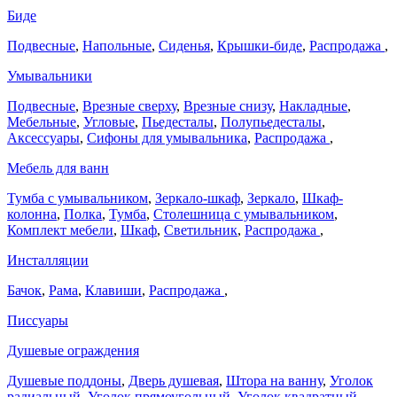
Биде
Подвесные
,
Напольные
,
Сиденья
,
Крышки-биде
,
Распродажа
,
Умывальники
Подвесные
,
Врезные сверху
,
Врезные снизу
,
Накладные
,
Мебельные
,
Угловые
,
Пьедесталы
,
Полупьедесталы
,
Аксессуары
,
Сифоны для умывальника
,
Распродажа
,
Мебель для ванн
Тумба с умывальником
,
Зеркало-шкаф
,
Зеркало
,
Шкаф-
колонна
,
Полка
,
Тумба
,
Столешница с умывальником
,
Комплект мебели
,
Шкаф
,
Светильник
,
Распродажа
,
Инсталляции
Бачок
,
Рама
,
Клавиши
,
Распродажа
,
Писсуары
Душевые ограждения
Душевые поддоны
,
Дверь душевая
,
Штора на ванну
,
Уголок
радиальный
,
Уголок прямоугольный
,
Уголок квадратный
,