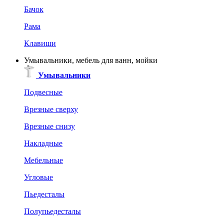
Бачок
Рама
Клавиши
Умывальники, мебель для ванн, мойки
Умывальники
Подвесные
Врезные сверху
Врезные снизу
Накладные
Мебельные
Угловые
Пьедесталы
Полупьедесталы