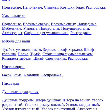
Подвесные
,
Напольные
,
Сиденья
,
Крышки-биде
,
Распродажа
,
Умывальники
Подвесные
,
Врезные сверху
,
Врезные снизу
,
Накладные
,
Мебельные
,
Угловые
,
Пьедесталы
,
Полупьедесталы
,
Аксессуары
,
Сифоны для умывальника
,
Распродажа
,
Мебель для ванн
Тумба с умывальником
,
Зеркало-шкаф
,
Зеркало
,
Шкаф-
колонна
,
Полка
,
Тумба
,
Столешница с умывальником
,
Комплект мебели
,
Шкаф
,
Светильник
,
Распродажа
,
Инсталляции
Бачок
,
Рама
,
Клавиши
,
Распродажа
,
Писсуары
Душевые ограждения
Душевые поддоны
,
Дверь душевая
,
Штора на ванну
,
Уголок
радиальный
,
Уголок прямоугольный
,
Уголок квадратный
,
Уголок пятиугольный
,
Уголок пристенный
,
Аксессуары
,