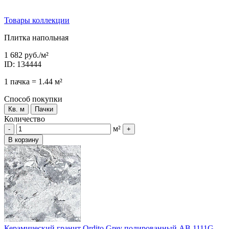
Товары коллекции
Плитка напольная
1 682 руб.
/м²
ID: 134444
1 пачка = 1.44 м²
Способ покупки
Кв. м
Пачки
Количество
м²
-
+
В корзину
Керамический гранит Ordito Grey полированный AB 1111G