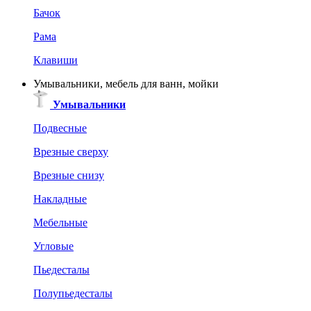
Бачок
Рама
Клавиши
Умывальники, мебель для ванн, мойки
Умывальники
Подвесные
Врезные сверху
Врезные снизу
Накладные
Мебельные
Угловые
Пьедесталы
Полупьедесталы