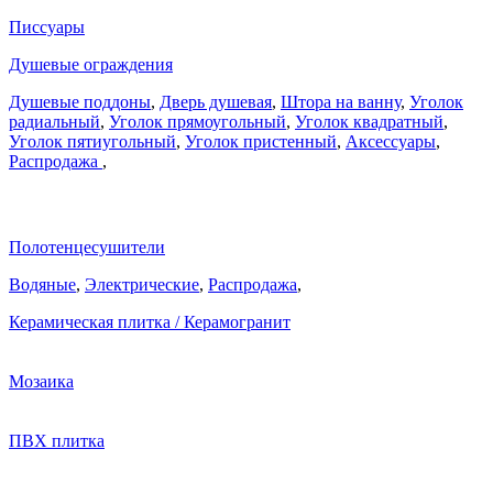
Писсуары
Душевые ограждения
Душевые поддоны
,
Дверь душевая
,
Штора на ванну
,
Уголок
радиальный
,
Уголок прямоугольный
,
Уголок квадратный
,
Уголок пятиугольный
,
Уголок пристенный
,
Аксессуары
,
Распродажа
,
Полотенцесушители
Водяные
,
Электрические
,
Распродажа
,
Керамическая плитка / Керамогранит
Мозаика
ПВХ плитка