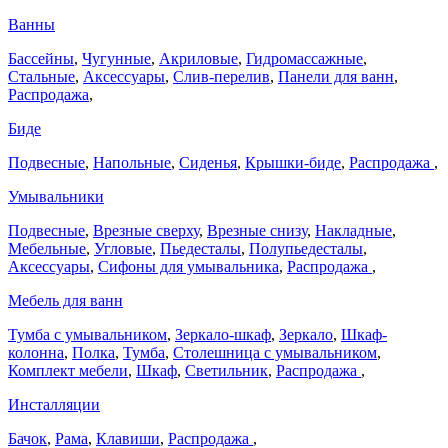
Ванны
Бассейны
,
Чугунные
,
Акриловые
,
Гидромассажные
,
Стальные
,
Аксессуары
,
Слив-перелив
,
Панели для ванн
,
Распродажа
,
Биде
Подвесные
,
Напольные
,
Сиденья
,
Крышки-биде
,
Распродажа
,
Умывальники
Подвесные
,
Врезные сверху
,
Врезные снизу
,
Накладные
,
Мебельные
,
Угловые
,
Пьедесталы
,
Полупьедесталы
,
Аксессуары
,
Сифоны для умывальника
,
Распродажа
,
Мебель для ванн
Тумба с умывальником
,
Зеркало-шкаф
,
Зеркало
,
Шкаф-
колонна
,
Полка
,
Тумба
,
Столешница с умывальником
,
Комплект мебели
,
Шкаф
,
Светильник
,
Распродажа
,
Инсталляции
Бачок
,
Рама
,
Клавиши
,
Распродажа
,